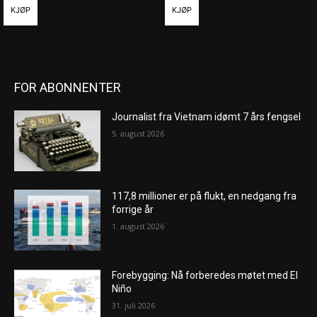
KJØP
KJØP
FOR ABONNENTER
Journalist fra Vietnam idømt 7 års fengsel
5. august 2026
117,8 millioner er på flukt, en nedgang fra
forrige år
1. august 2026
Forebygging: Nå forberedes møtet med El
Niño
31. juli 2026