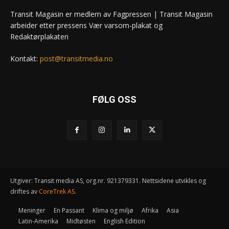
Transit Magasin er medlem av Fagpressen | Transit Magasin
arbeider etter pressens Vær varsom-plakat og
Redaktørplakaten
Kontakt:
post@transitmedia.no
FØLG OSS
Utgiver: Transit media AS, org.nr. 921379331. Nettsidene utvikles og
driftes av
CoreTrek AS
.
Meninger
En Passant
Klima og miljø
Afrika
Asia
Latin-Amerika
Midtøsten
English Edition