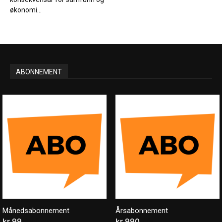
økonomi...
ABONNEMENT
Månedsabonnement
Årsabonnement
kr
99
/ måned
kr
990
/ år