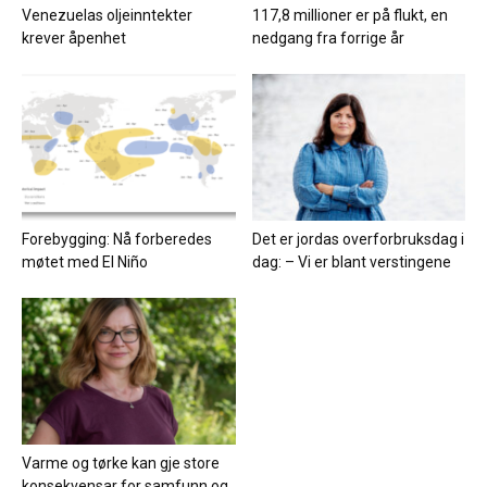
Venezuelas oljeinntekter
117,8 millioner er på flukt, en
krever åpenhet
nedgang fra forrige år
Forebygging: Nå forberedes
Det er jordas overforbruksdag i
møtet med El Niño
dag: – Vi er blant verstingene
Varme og tørke kan gje store
konsekvensar for samfunn og