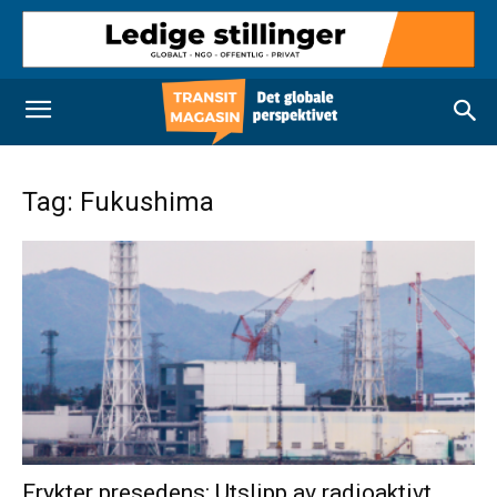
Tag: Fukushima
Frykter presedens: Utslipp av radioaktivt