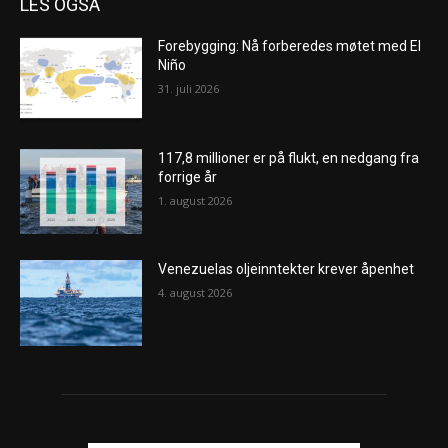
LES OGSÅ
Forebygging: Nå forberedes møtet med El
Niño
31. juli 2026
117,8 millioner er på flukt, en nedgang fra
forrige år
1. august 2026
Venezuelas oljeinntekter krever åpenhet
4. august 2026