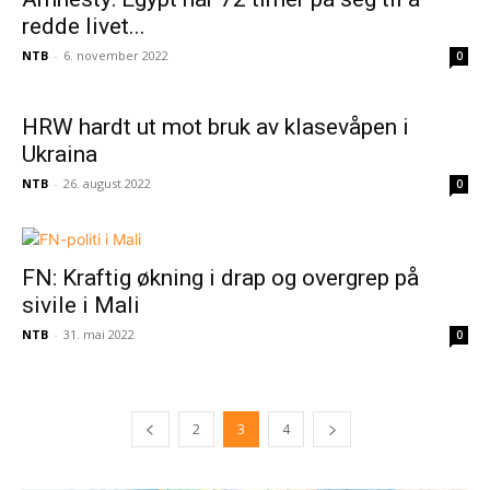
redde livet...
NTB
-
6. november 2022
0
HRW hardt ut mot bruk av klasevåpen i
Ukraina
NTB
-
26. august 2022
0
FN: Kraftig økning i drap og overgrep på
sivile i Mali
NTB
-
31. mai 2022
0
2
3
4