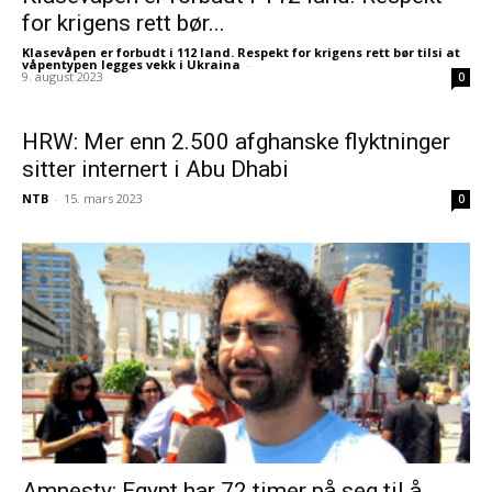
for krigens rett bør...
Klasevåpen er forbudt i 112 land. Respekt for krigens rett bør tilsi at
våpentypen legges vekk i Ukraina
-
9. august 2023
0
HRW: Mer enn 2.500 afghanske flyktninger
sitter internert i Abu Dhabi
NTB
-
15. mars 2023
0
Amnesty: Egypt har 72 timer på seg til å