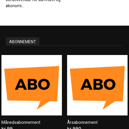
økonomi...
ABONNEMENT
Månedsabonnement
Årsabonnement
kr
99
/ måned
kr
990
/ år