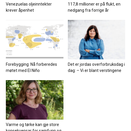
Venezuelas oljeinntekter
117,8 millioner er på flukt, en
krever åpenhet
nedgang fra forrige år
Forebygging: Nå forberedes
Det er jordas overforbruksdag i
møtet med El Niño
dag: – Vi er blant verstingene
Varme og tørke kan gje store
konsekvensar for samfunn og