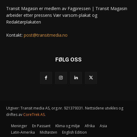
Transit Magasin er medlem av Fagpressen | Transit Magasin
arbeider etter pressens Vær varsom-plakat og
Redaktørplakaten
Kontakt:
post@transitmedia.no
FØLG OSS
Utgiver: Transit media AS, org.nr. 921379331. Nettsidene utvikles og
driftes av
CoreTrek AS
.
Meninger
En Passant
Klima og miljø
Afrika
Asia
Latin-Amerika
Midtøsten
English Edition