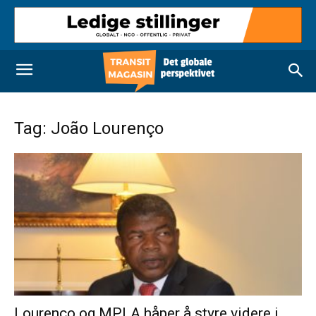
Tag: João Lourenço
Lourenço og MPLA håper å styre videre i