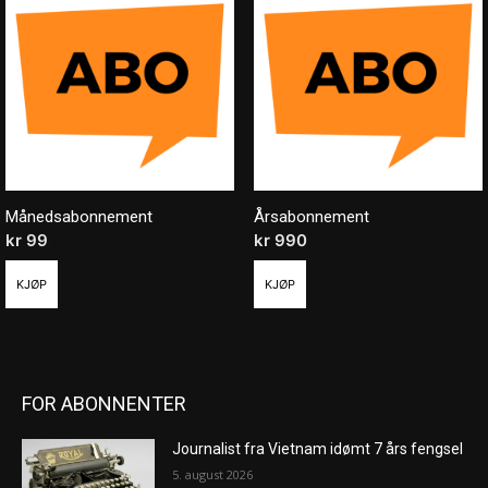
Månedsabonnement
Årsabonnement
kr
99
/ måned
kr
990
/ år
KJØP
KJØP
FOR ABONNENTER
Journalist fra Vietnam idømt 7 års fengsel
5. august 2026