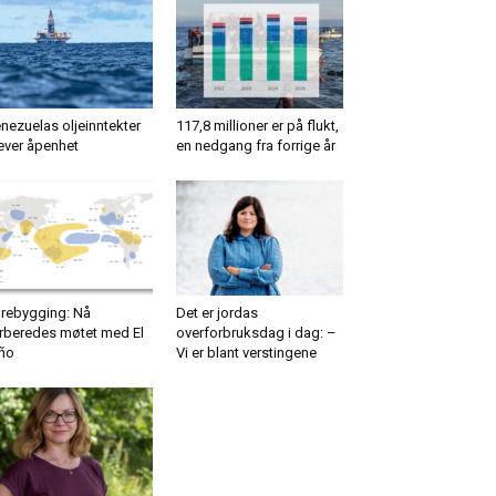
nezuelas oljeinntekter
117,8 millioner er på flukt,
ever åpenhet
en nedgang fra forrige år
rebygging: Nå
Det er jordas
rberedes møtet med El
overforbruksdag i dag: –
ño
Vi er blant verstingene