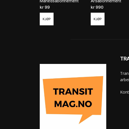
Månedsabonnement
Årsabonnement
kr
99
/ måned
kr
990
/ år
KJØP
KJØP
TR
Tran
arbe
Kont