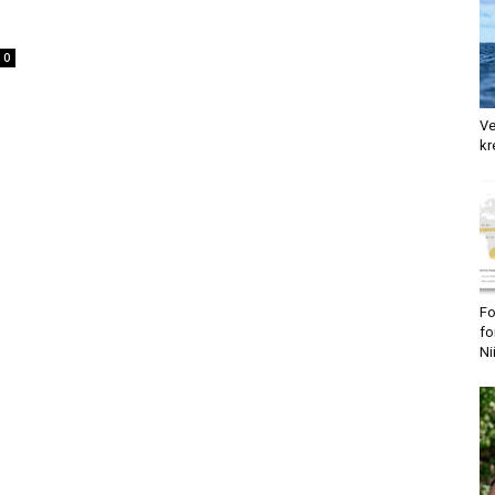
0
Ve
kr
Fo
fo
Ni