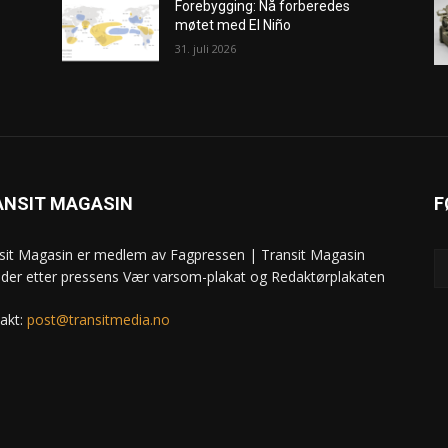
Forebygging: Nå forberedes
møtet med El Niño
31. juli 2026
ANSIT MAGASIN
F
sit Magasin er medlem av Fagpressen | Transit Magasin
ider etter pressens Vær varsom-plakat og Redaktørplakaten
akt:
post@transitmedia.no