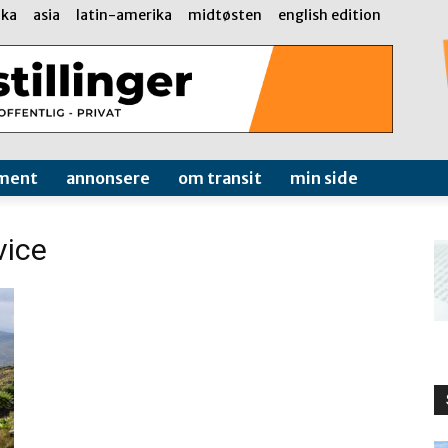
ika
asia
latin-amerika
midtøsten
english edition
ment
annonsere
om transit
min side
vice