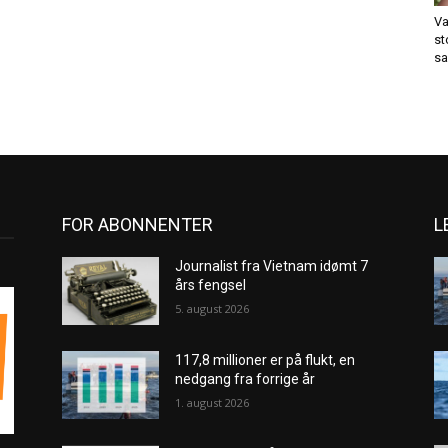
Va
st
sa
FOR ABONNENTER
L
Journalist fra Vietnam idømt 7
års fengsel
5. august 2026
117,8 millioner er på flukt, en
nedgang fra forrige år
1. august 2026