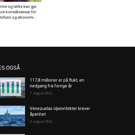
rme og tørke kan gje
ore konsekvensar for
mfunn og økonomi...
ES OGSÅ
117,8 millioner er på flukt, en
nedgang fra forrige år
1. august 2026
Venezuelas oljeinntekter krever
åpenhet
4. august 2026