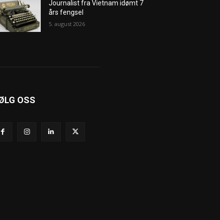
Journalist fra Vietnam idømt 7
års fengsel
5. august 2026
ØLG OSS