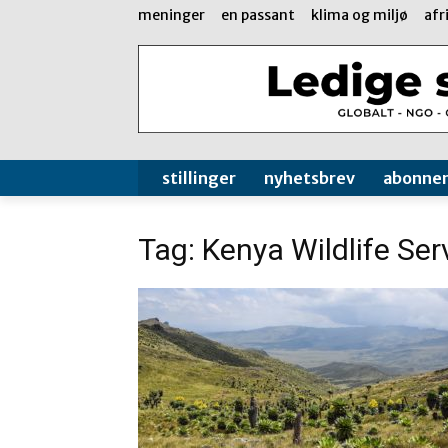
meninger
en passant
klima og miljø
afr
stillinger
nyhetsbrev
abonne
Tag: Kenya Wildlife Ser