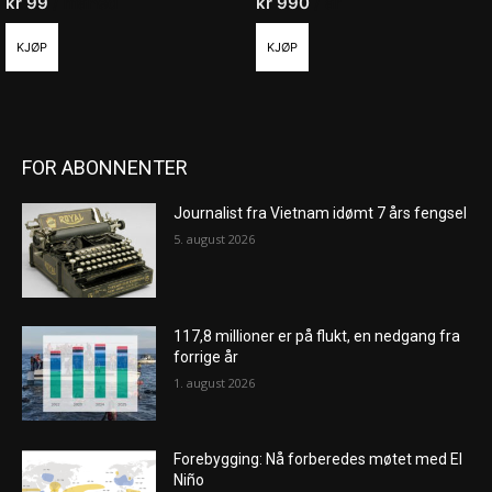
kr
99
/ måned
kr
990
/ år
KJØP
KJØP
FOR ABONNENTER
Journalist fra Vietnam idømt 7 års fengsel
5. august 2026
117,8 millioner er på flukt, en nedgang fra
forrige år
1. august 2026
Forebygging: Nå forberedes møtet med El
Niño