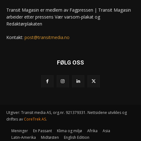
Transit Magasin er medlem av Fagpressen | Transit Magasin
arbeider etter pressens Vær varsom-plakat og
Redaktørplakaten
Kontakt:
post@transitmedia.no
FØLG OSS
Utgiver: Transit media AS, org.nr. 921379331. Nettsidene utvikles og
driftes av
CoreTrek AS
.
Meninger
En Passant
Klima og miljø
Afrika
Asia
Latin-Amerika
Midtøsten
English Edition