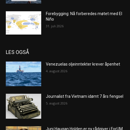
Forebygging: Nå forberedes møtet med El
Niño
31. juli 2026
LES OGSÅ
Venezuelas oljeinntekter krever åpenhet
4. august 2026
Journalist fra Vietnam idømt 7 års fengsel
5. august 2026
Juni Haugan Holden er ny rådgiver i ForUM