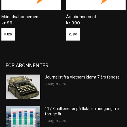
Månedsabonnement
Årsabonnement
kr
99
/ måned
kr
990
/ år
KJØP
KJØP
FOR ABONNENTER
Journalist fra Vietnam idømt 7 års fengsel
5. august 2026
117,8 millioner er på flukt, en nedgang fra
forrige år
1. august 2026