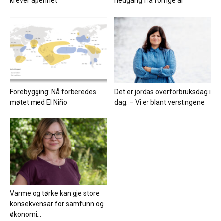
krever åpenhet
nedgang fra forrige år
Forebygging: Nå forberedes
Det er jordas overforbruksdag i
møtet med El Niño
dag: – Vi er blant verstingene
Varme og tørke kan gje store
konsekvensar for samfunn og
økonomi...