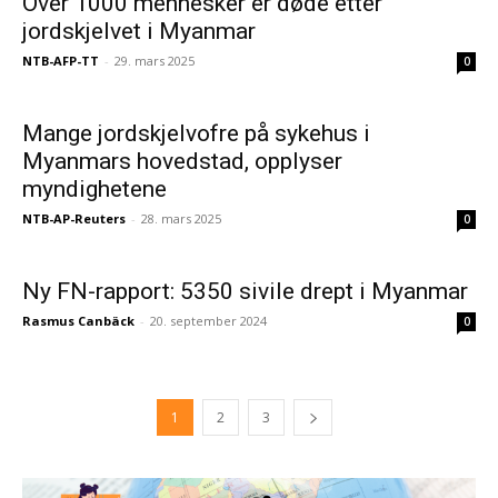
Over 1000 mennesker er døde etter
jordskjelvet i Myanmar
NTB-AFP-TT
-
29. mars 2025
0
Mange jordskjelvofre på sykehus i
Myanmars hovedstad, opplyser
myndighetene
NTB-AP-Reuters
-
28. mars 2025
0
Ny FN-rapport: 5350 sivile drept i Myanmar
Rasmus Canbäck
-
20. september 2024
0
1
2
3