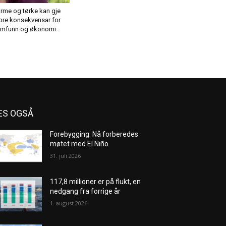
rme og tørke kan gje
ore konsekvensar for
mfunn og økonomi...
ES OGSÅ
Forebygging: Nå forberedes
møtet med El Niño
31. juli 2026
117,8 millioner er på flukt, en
nedgang fra forrige år
1. august 2026