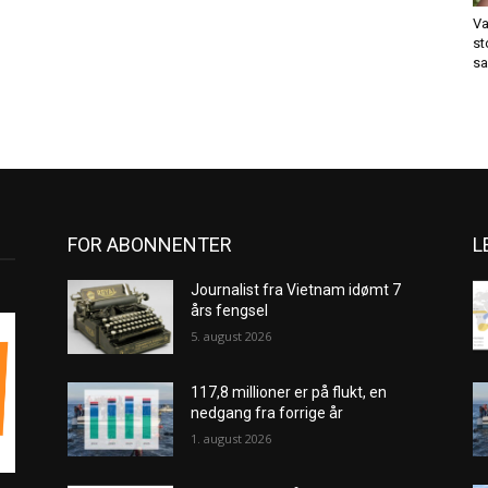
Va
st
sa
FOR ABONNENTER
L
Journalist fra Vietnam idømt 7
års fengsel
5. august 2026
117,8 millioner er på flukt, en
nedgang fra forrige år
1. august 2026