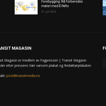
Forebygging: Nå forberedes
møtet med El Niño
31. juli 2026
ANSIT MAGASIN
F
sit Magasin er medlem av Fagpressen | Transit Magasin
ider etter pressens Vær varsom-plakat og Redaktørplakaten
akt:
post@transitmedia.no