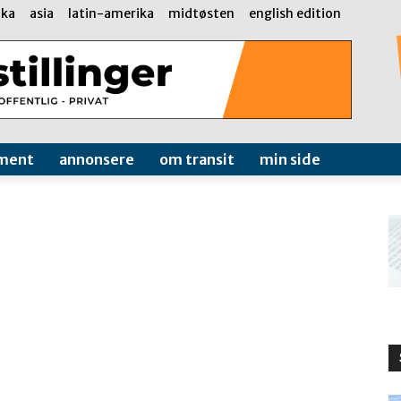
ika
asia
latin-amerika
midtøsten
english edition
ment
annonsere
om transit
min side