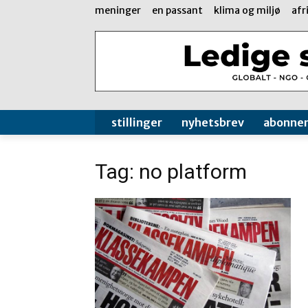
meninger
en passant
klima og miljø
afr
stillinger
nyhetsbrev
abonne
Tag: no platform