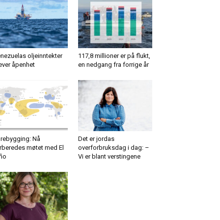
nezuelas oljeinntekter
117,8 millioner er på flukt,
ever åpenhet
en nedgang fra forrige år
rebygging: Nå
Det er jordas
rberedes møtet med El
overforbruksdag i dag: –
ño
Vi er blant verstingene