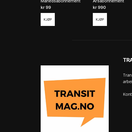
Månedsabonnement
Årsabonnement
kr
99
/ måned
kr
990
/ år
KJØP
KJØP
TR
Tran
arbe
Kont