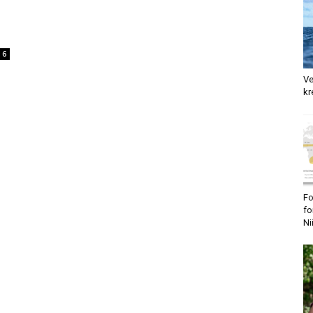
6
Ve
kr
Fo
fo
Ni