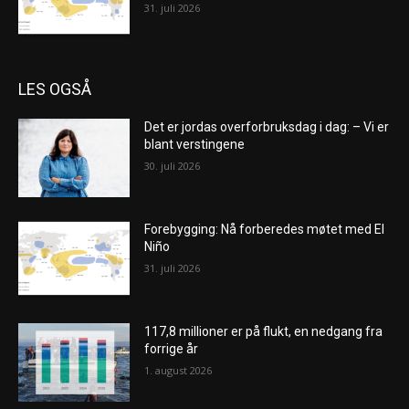
31. juli 2026
LES OGSÅ
Det er jordas overforbruksdag i dag: – Vi er
blant verstingene
30. juli 2026
Forebygging: Nå forberedes møtet med El
Niño
31. juli 2026
117,8 millioner er på flukt, en nedgang fra
forrige år
1. august 2026