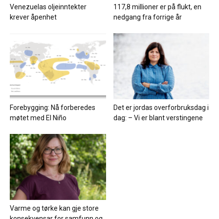
Venezuelas oljeinntekter
117,8 millioner er på flukt, en
krever åpenhet
nedgang fra forrige år
Forebygging: Nå forberedes
Det er jordas overforbruksdag i
møtet med El Niño
dag: – Vi er blant verstingene
Varme og tørke kan gje store
konsekvensar for samfunn og