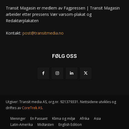
Transit Magasin er medlem av Fagpressen | Transit Magasin
arbeider etter pressens Vær varsom-plakat og
Redaktørplakaten
Kontakt:
post@transitmedia.no
FØLG OSS
Utgiver: Transit media AS, org.nr. 921379331. Nettsidene utvikles og
driftes av
CoreTrek AS
.
Meninger
En Passant
Klima og miljø
Afrika
Asia
Latin-Amerika
Midtøsten
English Edition