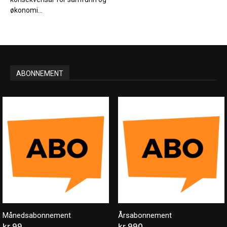
økonomi...
ABONNEMENT
Månedsabonnement
Årsabonnement
kr
99
/ måned
kr
990
/ år