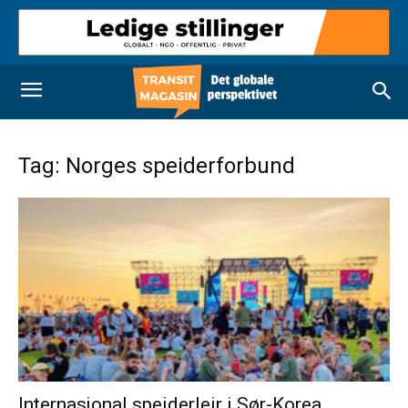
Tag: Norges speiderforbund
Internasjonal speiderleir i Sør-Korea