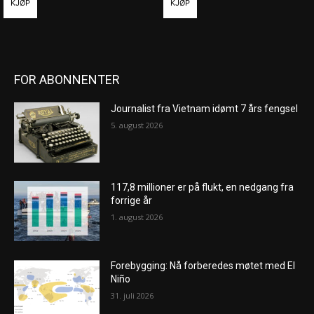
KJØP
KJØP
FOR ABONNENTER
Journalist fra Vietnam idømt 7 års fengsel
5. august 2026
117,8 millioner er på flukt, en nedgang fra
forrige år
1. august 2026
Forebygging: Nå forberedes møtet med El
Niño
31. juli 2026