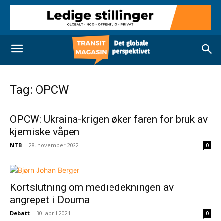
Tag: OPCW
OPCW: Ukraina-krigen øker faren for bruk av
kjemiske våpen
NTB
-
28. november 2022
0
Kortslutning om mediedekningen av
angrepet i Douma
Debatt
-
30. april 2021
0