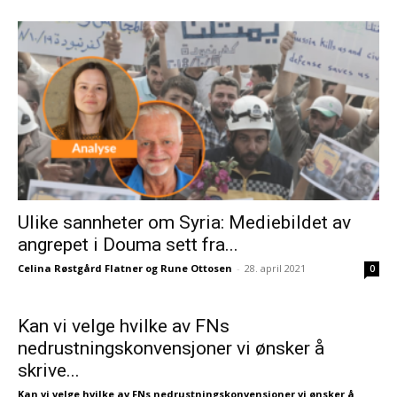
Ulike sannheter om Syria: Mediebildet av
angrepet i Douma sett fra...
Celina Røstgård Flatner og Rune Ottosen
-
28. april 2021
0
Kan vi velge hvilke av FNs
nedrustningskonvensjoner vi ønsker å
skrive...
Kan vi velge hvilke av FNs nedrustningskonvensjoner vi ønsker å