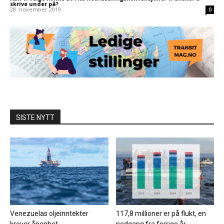
skrive under på?
-
28. november 2019
0
SISTE NYTT
Venezuelas oljeinntekter
117,8 millioner er på flukt, en
krever åpenhet
nedgang fra forrige år