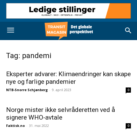
Tag: pandemi
Eksperter advarer: Klimaendringer kan skape
nye og farlige pandemier
NTB-Snorre Schjønberg
-
9. april 2023
0
Norge mister ikke selvråde­retten ved å
signere WHO-avtale
Faktisk.no
-
31. mai 2022
0