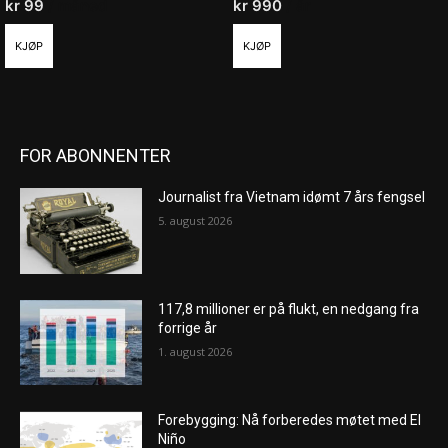
kr
99
/ måned
kr
990
/ år
KJØP
KJØP
FOR ABONNENTER
Journalist fra Vietnam idømt 7 års fengsel
5. august 2026
117,8 millioner er på flukt, en nedgang fra
forrige år
1. august 2026
Forebygging: Nå forberedes møtet med El
Niño