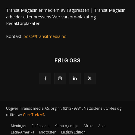
Transit Magasin er medlem av Fagpressen | Transit Magasin
arbeider etter pressens Vær varsom-plakat og
Redaktørplakaten
Kontakt:
post@transitmedia.no
FØLG OSS
Utgiver: Transit media AS, org.nr. 921379331. Nettsidene utvikles og
driftes av
CoreTrek AS
.
Meninger
En Passant
Klima og miljø
Afrika
Asia
Latin-Amerika
Midtøsten
English Edition