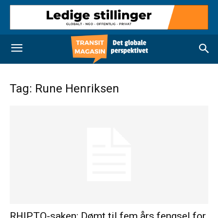
Tag: Rune Henriksen
RHIPTO-saken: Dømt til fem års fengsel for