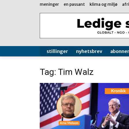
meninger
en passant
klima og miljø
afr
stillinger
nyhetsbrev
abonne
Tag: Tim Walz