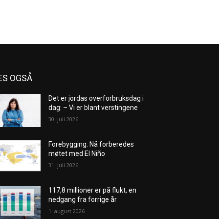
ES OGSÅ
Det er jordas overforbruksdag i
dag: – Vi er blant verstingene
30. juli 2026
Forebygging: Nå forberedes
møtet med El Niño
31. juli 2026
117,8 millioner er på flukt, en
nedgang fra forrige år
1. august 2026