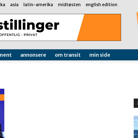
ika
asia
latin-amerika
midtøsten
english edition
ment
annonsere
om transit
min side