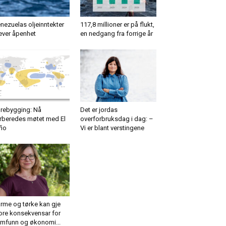
nezuelas oljeinntekter
117,8 millioner er på flukt,
ever åpenhet
en nedgang fra forrige år
rebygging: Nå
Det er jordas
rberedes møtet med El
overforbruksdag i dag: –
ño
Vi er blant verstingene
rme og tørke kan gje
ore konsekvensar for
mfunn og økonomi...