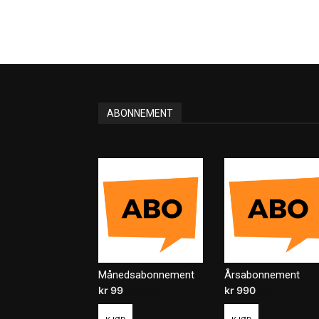
ABONNEMENT
Månedsabonnement
Årsabonnement
kr
99
/ måned
kr
990
/ år