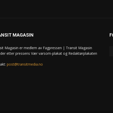
ANSIT MAGASIN
F
sit Magasin er medlem av Fagpressen | Transit Magasin
ider etter pressens Vær varsom-plakat og Redaktørplakaten
akt:
post@transitmedia.no