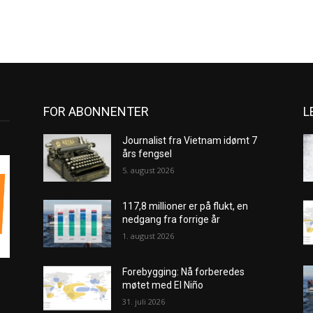
FOR ABONNENTER
L
Journalist fra Vietnam idømt 7
års fengsel
5. august 2026
117,8 millioner er på flukt, en
nedgang fra forrige år
1. august 2026
Forebygging: Nå forberedes
møtet med El Niño
31. juli 2026