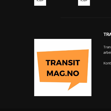
KJØP
KJØP
TR
Tran
arbe
Kont