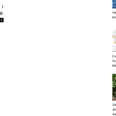
 i
na
Ve
kr
0
Fo
fo
Ni
Va
st
sa