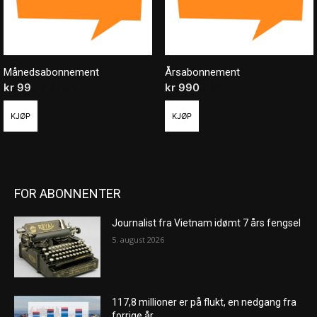
Månedsabonnement
Årsabonnement
kr
99
/ måned
kr
990
/ år
KJØP
KJØP
FOR ABONNENTER
Journalist fra Vietnam idømt 7 års fengsel
5. august 2026
117,8 millioner er på flukt, en nedgang fra
forrige år