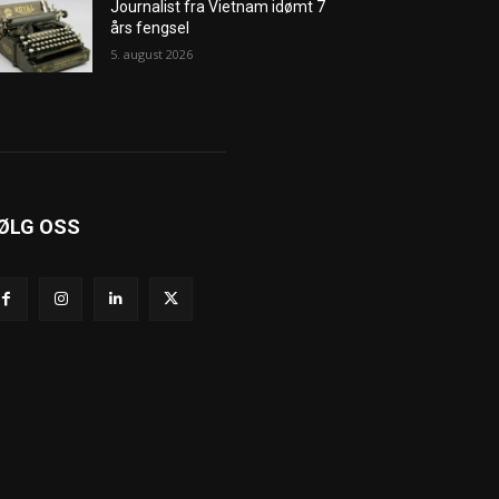
Journalist fra Vietnam idømt 7
års fengsel
5. august 2026
ØLG OSS