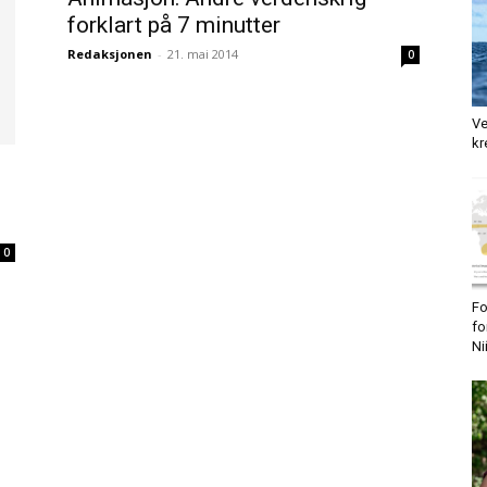
forklart på 7 minutter
Redaksjonen
-
21. mai 2014
0
Ve
kr
0
Fo
fo
Ni