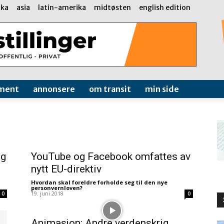
ika
asia
latin-amerika
midtøsten
english edition
ment
annonsere
om transit
min side
eg
YouTube og Facebook omfattes av
nytt EU-direktiv
Hvordan skal foreldre forholde seg til den nye
personvernloven?
-
19. juni 2018
0
0
Animasjon: Andre verdenskrig