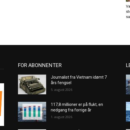
Va
st
sa
FOR ABONNENTER
L
Journalist fra Vietnam idømt 7
års fengsel
5. august 2026
117,8 millioner er på flukt, en
nedgang fra forrige år
1. august 2026