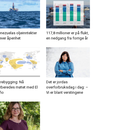
nezuelas oljeinntekter
117,8 millioner er på flukt,
ever åpenhet
en nedgang fra forrige år
rebygging: Nå
Det er jordas
rberedes møtet med El
overforbruksdag i dag: –
ño
Vi er blant verstingene