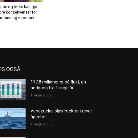
rme og tørke kan gje
ore konsekvensar for
mfunn og økonomi...
ES OGSÅ
117,8 millioner er på flukt, en
nedgang fra forrige år
1. august 2026
Venezuelas oljeinntekter krever
åpenhet
4. august 2026