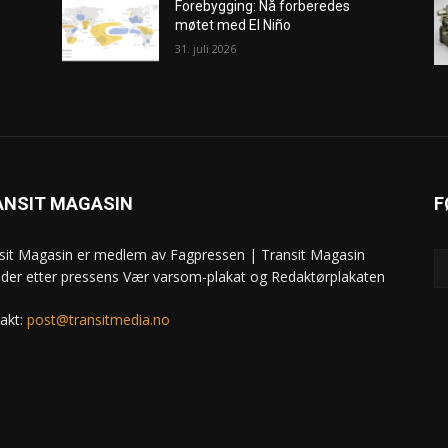
Forebygging: Nå forberedes
møtet med El Niño
31. juli 2026
ANSIT MAGASIN
F
sit Magasin er medlem av Fagpressen | Transit Magasin
ider etter pressens Vær varsom-plakat og Redaktørplakaten
akt:
post@transitmedia.no