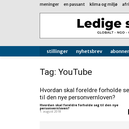
meninger
en passant
klima og miljø
afr
stillinger
nyhetsbrev
abonne
Tag: YouTube
Hvordan skal foreldre forholde s
til den nye personvernloven?
Hvordan skal foreldre forholde seg til den nye
personvernloven?
-
1. august 2018