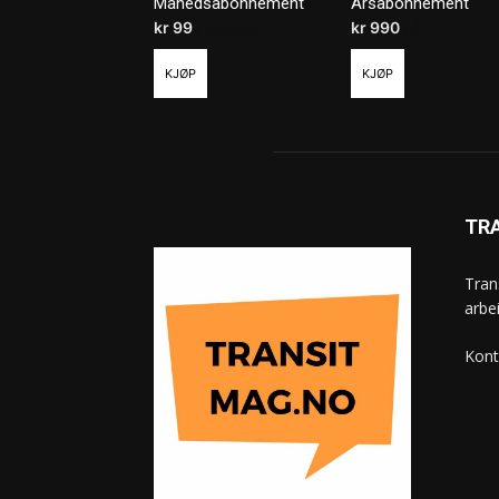
Månedsabonnement
Årsabonnement
kr
99
/ måned
kr
990
/ år
KJØP
KJØP
TR
Tran
arbe
Kont