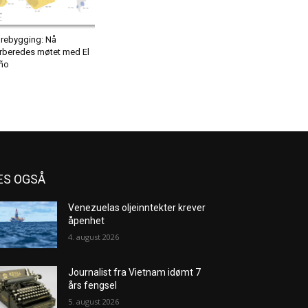
rebygging: Nå
rberedes møtet med El
ño
ES OGSÅ
Venezuelas oljeinntekter krever
åpenhet
4. august 2026
Journalist fra Vietnam idømt 7
års fengsel
5. august 2026