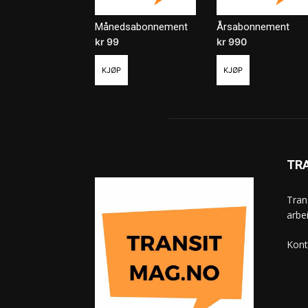
Månedsabonnement
Årsabonnement
kr
99
/ måned
kr
990
/ år
KJØP
KJØP
TR
Tran
arbe
Kont