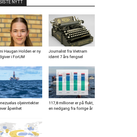
SISTE NYTT
ni Haugan Holden er ny
Journalist fra Vietnam
dgiver i ForUM
idømt 7 års fengsel
nezuelas oljeinntekter
117,8 millioner er på flukt,
ever åpenhet
en nedgang fra forrige år