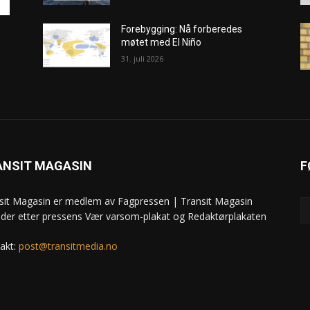
Forebygging: Nå forberedes
møtet med El Niño
31. juli 2026
ANSIT MAGASIN
F
sit Magasin er medlem av Fagpressen | Transit Magasin
ider etter pressens Vær varsom-plakat og Redaktørplakaten
akt:
post@transitmedia.no