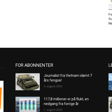
Fo
fo
Ni
FOR ABONNENTER
L
Journalist fra Vietnam idømt 7
års fengsel
5. august 2026
117,8 millioner er på flukt, en
nedgang fra forrige år
1. august 2026