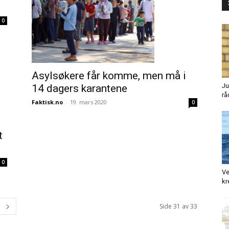
0
Asylsøkere får komme, men må i
Ju
14 dagers karantene
rå
Faktisk.no
-
19. mars 2020
0
t
0
Ve
kr
Side 31 av 33