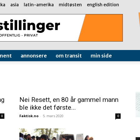
ika
asia
latin-amerika
midtøsten
english edition
ment
annonsere
om transit
min side
ng
Nei Resett, en 80 år gammel mann
ble ikke det første...
Faktisk.no
-
5. mars 2020
0
0