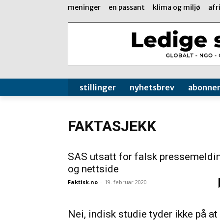
meninger
en passant
klima og miljø
afr
stillinger
nyhetsbrev
abonne
FAKTASJEKK
SAS utsatt for falsk pressemeldi
og nettside
Faktisk.no
-
19. februar 2020
Nei, indisk studie tyder ikke på at