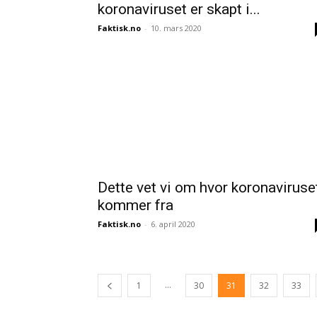
koronaviruset er skapt i...
Faktisk.no
-
10. mars 2020
Dette vet vi om hvor koronaviruse
kommer fra
Faktisk.no
-
6. april 2020
...
1
30
31
32
33