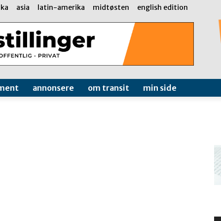
ika
asia
latin-amerika
midtøsten
english edition
ment
annonsere
om transit
min side