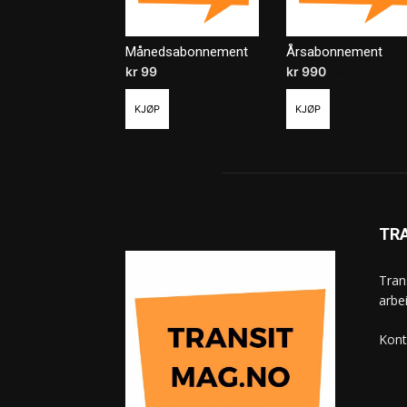
Månedsabonnement
Årsabonnement
kr
99
/ måned
kr
990
/ år
KJØP
KJØP
TR
Tran
arbe
Kont