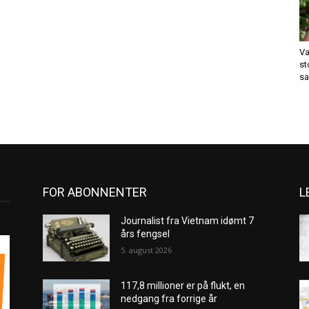
Va
st
sa
FOR ABONNENTER
L
Journalist fra Vietnam idømt 7
års fengsel
5. august 2026
117,8 millioner er på flukt, en
nedgang fra forrige år