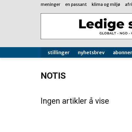
meninger
en passant
klima og miljø
afr
stillinger
nyhetsbrev
abonne
NOTIS
Ingen artikler å vise