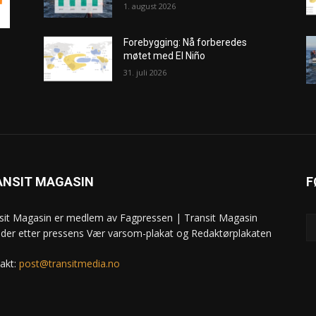
1. august 2026
Forebygging: Nå forberedes
møtet med El Niño
31. juli 2026
ANSIT MAGASIN
F
sit Magasin er medlem av Fagpressen | Transit Magasin
ider etter pressens Vær varsom-plakat og Redaktørplakaten
akt:
post@transitmedia.no