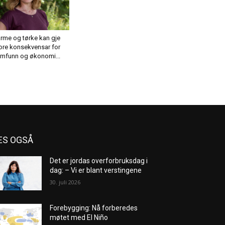
rme og tørke kan gje
ore konsekvensar for
mfunn og økonomi...
ES OGSÅ
Det er jordas overforbruksdag i
dag: – Vi er blant verstingene
30. juli 2026
Forebygging: Nå forberedes
møtet med El Niño