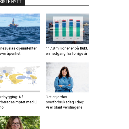
SISTE NYTT
nezuelas oljeinntekter
117,8 millioner er på flukt,
ever åpenhet
en nedgang fra forrige år
rebygging: Nå
Det er jordas
rberedes møtet med El
overforbruksdag i dag: –
ño
Vi er blant verstingene