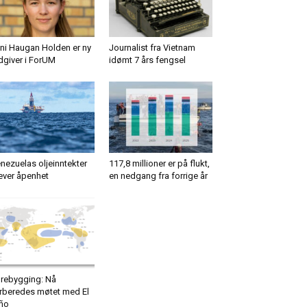
ni Haugan Holden er ny
Journalist fra Vietnam
dgiver i ForUM
idømt 7 års fengsel
nezuelas oljeinntekter
117,8 millioner er på flukt,
ever åpenhet
en nedgang fra forrige år
rebygging: Nå
rberedes møtet med El
ño