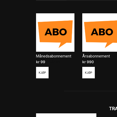
Månedsabonnement
Årsabonnement
kr
99
/ måned
kr
990
/ år
KJØP
KJØP
TR