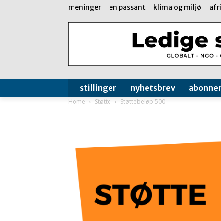
meninger
en passant
klima og miljø
afr
stillinger
nyhetsbrev
abonne
Home
Støtte
Støttebeløp 500