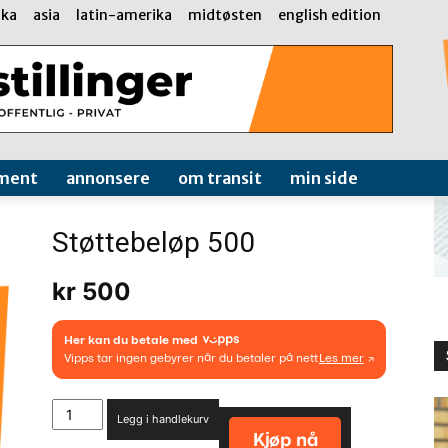
ika
asia
latin-amerika
midtøsten
english edition
ment
annonsere
om transit
min side
Støttebeløp 500
kr
500
Støttebeløp
Legg i handlekurv
500