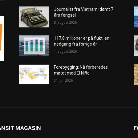
Journalist fra Vietnam idømt 7
års fengsel
5. august 2026
117,8 millioner er på flukt, en
nedgang fra forrige år
1. august 2026
Forebygging: Nå forberedes
møtet med El Niño
31. juli 2026
ANSIT MAGASIN
F