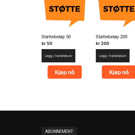
Støttebeløp 50
Støttebeløp 200
kr
50
kr
200
Legg i handlekurv
Legg i handlekurv
ABONNEMENT