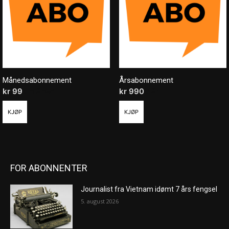
Månedsabonnement
Årsabonnement
kr
99
/ måned
kr
990
/ år
KJØP
KJØP
FOR ABONNENTER
Journalist fra Vietnam idømt 7 års fengsel
5. august 2026