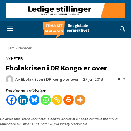
Hjem
Nyheter
NYHETER
Ebolakrisen i DR Kongo er over
Av
Ebolakrisen i DR Kongo er over
0
27. juli 2018
Del denne artikkelen:
Dr. Alhassane Toure vaccinates a health worker at a health centre in the city of
Mbandaka (16 June 2018). Foto: WHO/Lindsay Mackenzie