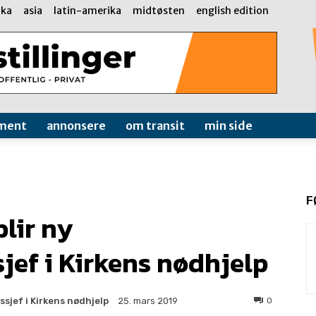
ika
asia
latin-amerika
midtøsten
english edition
ment
annonsere
om transit
min side
F
lir ny
ef i Kirkens nødhjelp
sjef i Kirkens nødhjelp
0
25. mars 2019