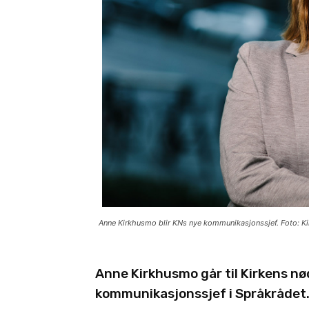
Anne Kirkhusmo blir KNs nye kommunikasjonssjef. Foto: Ki
Anne Kirkhusmo går til Kirkens nød
kommunikasjonssjef i Språkrådet