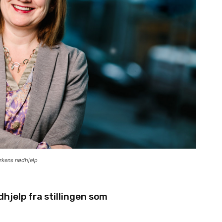
rkens nødhjelp
hjelp fra stillingen som
.