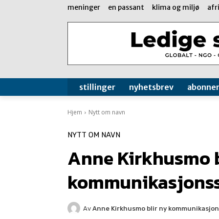
meninger
en passant
klima og miljø
afr
stillinger
nyhetsbrev
abonne
Hjem
Nytt om navn
NYTT OM NAVN
Anne Kirkhusmo b
kommunikasjonssj
Av
Anne Kirkhusmo blir ny kommunikasjons