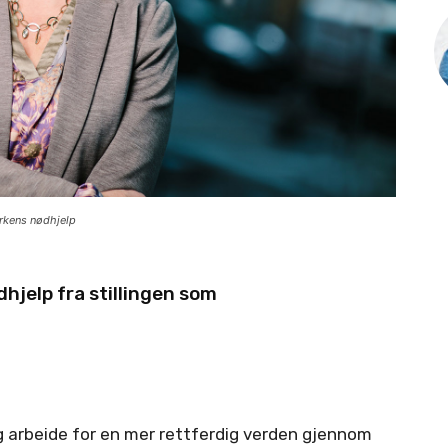
rkens nødhjelp
hjelp fra stillingen som
.
og arbeide for en mer rettferdig verden gjennom