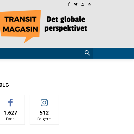
ØLG
1,627
512
Fans
Følgere