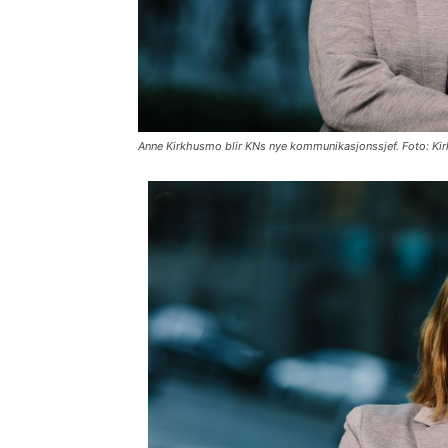
Anne Kirkhusmo blir KNs nye kommunikasjonssjef. Foto: Ki