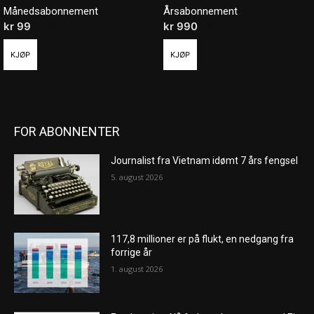
Månedsabonnement
Årsabonnement
kr
99
/ måned
kr
990
/ år
KJØP
KJØP
FOR ABONNENTER
Journalist fra Vietnam idømt 7 års fengsel
5. august 2026
117,8 millioner er på flukt, en nedgang fra
forrige år
1. august 2026