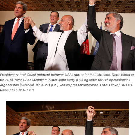
President Ashraf Ghani (midten) behøver USAs støtte for å bli sittende. Dette bildet er
fra 2014, hvor USAs utenriksminister John Kerry (t.v.) og leder for FN-operasjonen i
Afghanistan (UNAMA) Ján Kubiš (t.h.) ved en pressekonferanse. Foto: Flickr / UNAMA
News / CC BY-NC 2.0