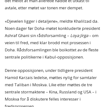
det meldt at man allerede hadde et utkast til
avtale, etter møtet var tonen mer dempet.
«Djevelen ligger i detaljene», meldte Khalilzad da.
Noen dager før Doha-møtet konkluderte president
Ashraf Ghani sin rådsforsamling –
Loya Jirga
– om
veien til fred, med klar brodd mot prosessen i
Doha. Rådsforsamlingen ble boikottet av de fleste
sentrale politikerne i Kabul-opposisjonen.
Denne opposisjonen, under tidligere president
Hamid Karzais ledelse, møttes nylig for samtaler
med Taliban i Moskva. Like etter møttes de tre
sentrale stormaktene – Kina, Russland og USA – i
Moskva for å diskutere felles interesser i
fredsprosessen.