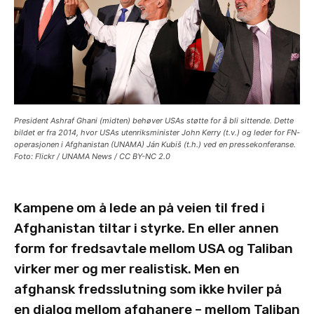
President Ashraf Ghani (midten) behøver USAs støtte for å bli sittende. Dette
bildet er fra 2014, hvor USAs utenriksminister John Kerry (t.v.) og leder for FN-
operasjonen i Afghanistan (UNAMA) Ján Kubiš (t.h.) ved en pressekonferanse.
Foto: Flickr / UNAMA News / CC BY-NC 2.0
Kampene om å lede an på veien til fred i
Afghanistan tiltar i styrke. En eller annen
form for fredsavtale mellom USA og Taliban
virker mer og mer realistisk. Men en
afghansk fredsslutning som ikke hviler på
en dialog mellom afghanere – mellom Taliban