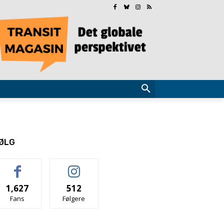
ØLG
1,627
512
Fans
Følgere