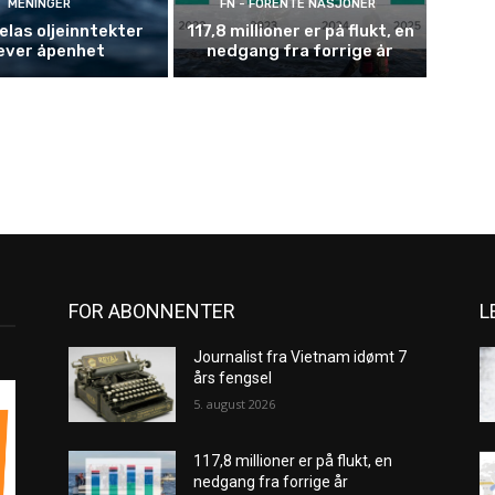
MENINGER
FN - FORENTE NASJONER
las oljeinntekter
117,8 millioner er på flukt, en
ever åpenhet
nedgang fra forrige år
FOR ABONNENTER
L
Journalist fra Vietnam idømt 7
års fengsel
5. august 2026
117,8 millioner er på flukt, en
nedgang fra forrige år