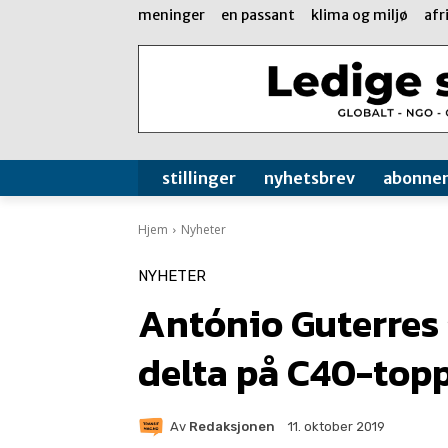
meninger
en passant
klima og miljø
afr
stillinger
nyhetsbrev
abonne
Hjem
Nyheter
NYHETER
António Guterres 
delta på C40-top
Av
Redaksjonen
11. oktober 2019