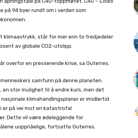
sin åpningstale på C40-toppmøtet. C40 –
Cities
pe på 94 byer rundt om i verden som
søkonomien.
 klimaavtrykk, står for mer enn to tredjedeler
osent av globale CO2–utslipp.
tår overfor en presserende krise, sa Guterres.
il menneskers samfunn på denne planeten.
, en stor mulighet til å endre kurs, men det
 nasjonale klimahandlingsplaner er imidlertid
i er på vei mot en katastrofal
er. Dette vil være ødeleggende for
ene uoppnåelige, fortsatte Guterres.