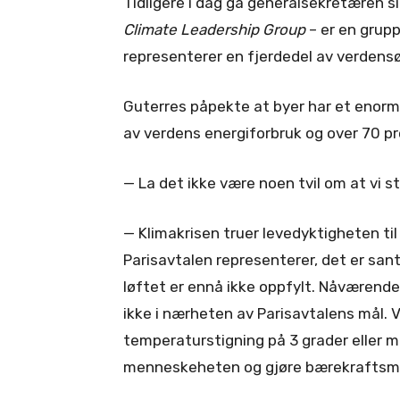
Tidligere i dag ga generalsekretæren 
Climate Leadership Group
– er en grup
representerer en fjerdedel av verden
Guterres påpekte at byer har et enormt
av verdens energiforbruk og over 70 pr
— La det ikke være noen tvil om at vi s
— Klimakrisen truer levedyktigheten t
Parisavtalen representerer, det er sant
løftet er ennå ikke oppfylt. Nåværende
ikke i nærheten av Parisavtalens mål. V
temperaturstigning på 3 grader eller m
menneskeheten og gjøre bærekraftsmål