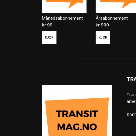
Månedsabonnement
Årsabonnement
kr
99
/ måned
kr
990
/ år
KJØP
KJØP
TR
Tran
arbe
Kont