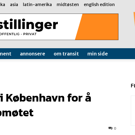
ika
asia
latin-amerika
midtøsten
english edition
ment
annonsere
om transit
min side
F
i København for å
pmøtet
0