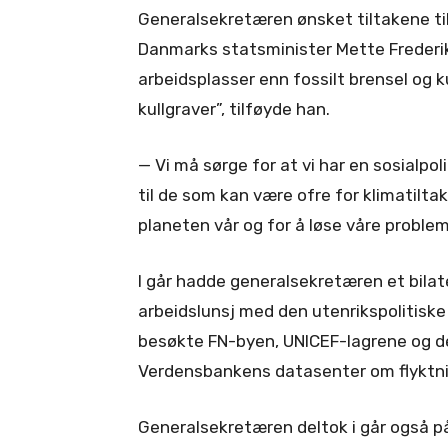
Generalsekretæren ønsket tiltakene t
Danmarks statsminister Mette Frederik
arbeidsplasser enn fossilt brensel og ku
kullgraver”, tilføyde han.
— Vi må sørge for at vi har en sosialpo
til de som kan være ofre for klimatiltak
planeten vår og for å løse våre problem
I går hadde generalsekretæren et bila
arbeidslunsj med den utenrikspolitisk
besøkte FN-byen, UNICEF-lagrene og de
Verdensbankens datasenter om flyktni
Generalsekretæren deltok i går også på