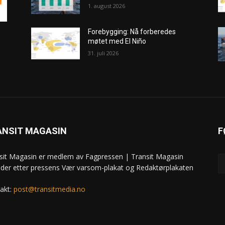
1. august 2026
Forebygging: Nå forberedes
møtet med El Niño
31. juli 2026
ANSIT MAGASIN
F
sit Magasin er medlem av Fagpressen | Transit Magasin
ider etter pressens Vær varsom-plakat og Redaktørplakaten
akt:
post@transitmedia.no