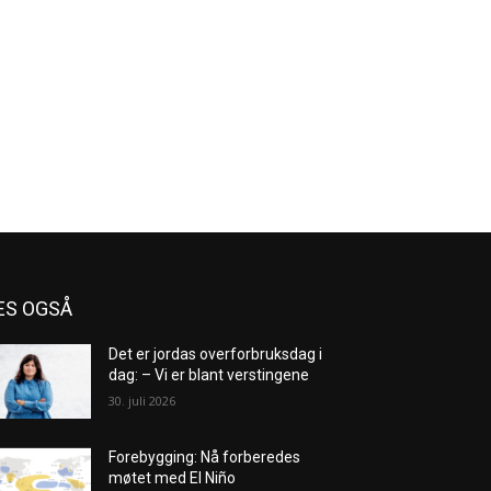
ES OGSÅ
Det er jordas overforbruksdag i
dag: – Vi er blant verstingene
30. juli 2026
Forebygging: Nå forberedes
møtet med El Niño