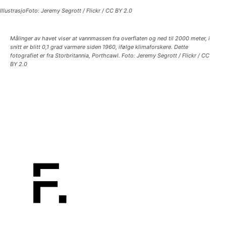
IllustrasjoFoto: Jeremy Segrott / Flickr / CC BY 2.0
Målinger av havet viser at vannmassen fra overflaten og ned til 2000 meter, i
snitt er blitt 0,1 grad varmere siden 1960, ifølge klimaforskere. Dette
fotografiet er fra Storbritannia, Porthcawl. Foto: Jeremy Segrott / Flickr / CC
BY 2.0