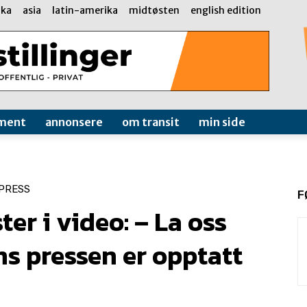
ika
asia
latin-amerika
midtøsten
english edition
ment
annonsere
om transit
min side
PRESS
F
ter i video: – La oss
s pressen er opptatt