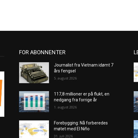
FOR ABONNENTER
L
Journalist fra Vietnam idømt 7
års fengsel
5. august 2026
117,8 millioner er på flukt, en
nedgang fra forrige år
1. august 2026
Forebygging: Nå forberedes
møtet med El Niño
31. juli 2026