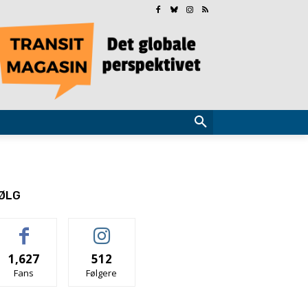
ØLG
1,627
512
Fans
Følgere