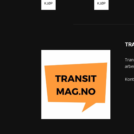
KJØP
KJØP
TR
Tran
arbe
Kont