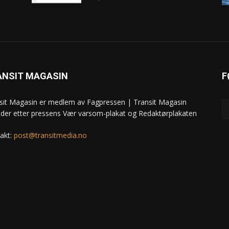
ANSIT MAGASIN
F
sit Magasin er medlem av Fagpressen | Transit Magasin
ider etter pressens Vær varsom-plakat og Redaktørplakaten
akt:
post@transitmedia.no