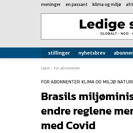
meninger
en passant
klima og miljø
afr
stillinger
nyhetsbrev
abonne
Hjem
For abonnenter
FOR ABONNENTER
KLIMA OG MILJØ
NATUR
Brasils miljøminis
endre reglene men
med Covid