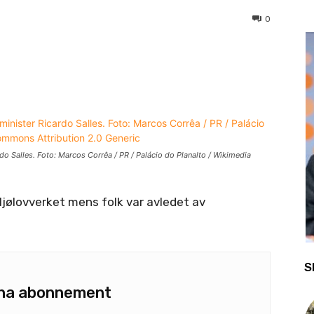
0
ardo Salles. Foto: Marcos Corrêa / PR / Palácio do Planalto / Wikimedia
ljølovverket mens folk var avledet av
S
u ha abonnement