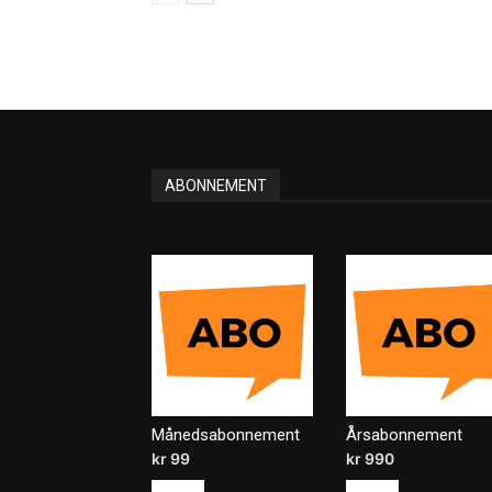
ABONNEMENT
Månedsabonnement
Årsabonnement
kr
99
/ måned
kr
990
/ år