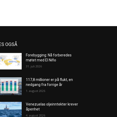
ES OGSÅ
Forebygging: Nå forberedes
møtet med El Niño
31. juli 2026
117,8 millioner er på flukt, en
nedgang fra forrige år
1. august 2026
Venezuelas oljeinntekter krever
åpenhet
4. august 2026