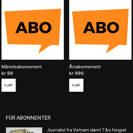
Månedsabonnement
Årsabonnement
kr
99
/ måned
kr
990
/ år
KJØP
KJØP
FOR ABONNENTER
Journalist fra Vietnam idømt 7 års fengsel