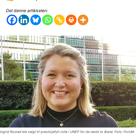
Del denne artikkelen:
Ingrid Rostad ble valgt til prestisjefylt rolle i UNEP for de neste to årene. Foto: ForUM