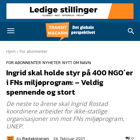
Hjem
For abonnenter
FOR ABONNENTER
NYHETER
NYTT OM NAVN
Ingrid skal holde styr på 400 NGO´er
i FNs miljøprogram: – Veldig
spennende og stort
De neste to årene skal Ingrid Rostad
koordinere arbeidet for ikke-statlige
organisasjoner inn mot FNs miljøprogram,
UNEP.
Av
Redaksjonen
0
26. februar 2021