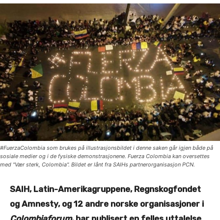
#FuerzaColombia som brukes på illustrasjonsbildet i denne saken går igjen både på
sosiale medier og i de fysiske demonstrasjonene. Fuerza Colombia kan oversettes
med "Vær sterk, Colombia". Bildet er lånt fra SAIHs partnerorganisasjon PCN.
SAIH, Latin-Amerikagruppene, Regnskogfondet
og Amnesty, og 12 andre norske organisasjoner i
Colombiaforum
, har publisert en felles uttalelse