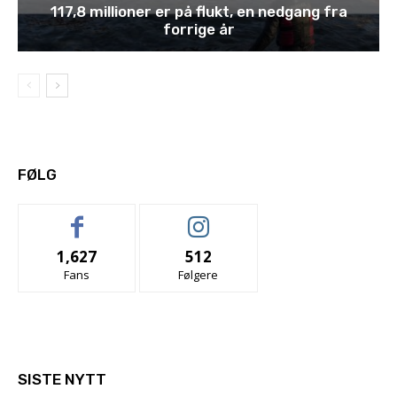
117,8 millioner er på flukt, en nedgang fra
forrige år
FØLG
1,627
512
Fans
Følgere
SISTE NYTT