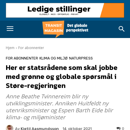
Hjem
For abonnenter
FOR ABONNENTER
KLIMA OG MILJØ
NATURPRESS
Her er statsrådene som skal jobbe
med grønne og globale spørsmål i
Støre-regjeringen
Anne Beathe Tvinnereim blir ny
utviklingsminister. Anniken Huitfeldt ny
utenriksminister og Espen Barth Eide blir
klima- og miljøminister
Av
Kjetil Aasmundsson
0
14. oktober 2021