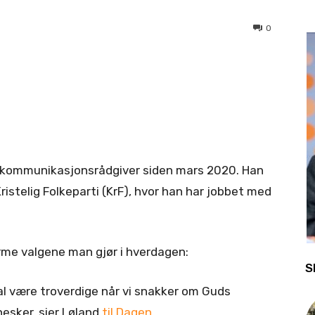
0
m kommunikasjonsrådgiver siden mars 2020. Han
Kristelig Folkeparti (KrF), hvor han har jobbet med
forme valgene man gjør i hverdagen:
S
kal være troverdige når vi snakker om Guds
nesker, sier Løland
til Dagen
.