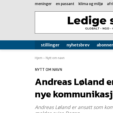
meninger
en passant
klima og miljø
afr
stillinger
nyhetsbrev
abonne
Hjem
Nytt om navn
NYTT OM NAVN
Andreas Løland er
nye kommunikasj
Andreas Løland er ansatt som komm