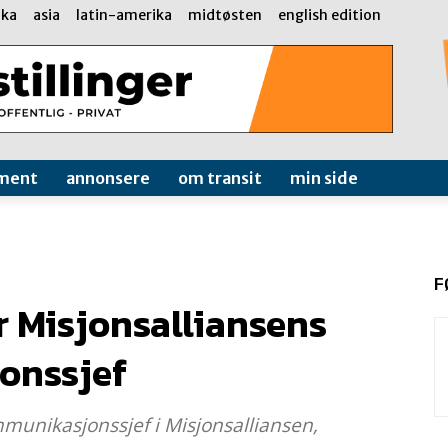
ika
asia
latin-amerika
midtøsten
english edition
ment
annonsere
om transit
min side
F
 Misjonsalliansens
onssjef
unikasjonssjef i Misjonsalliansen,