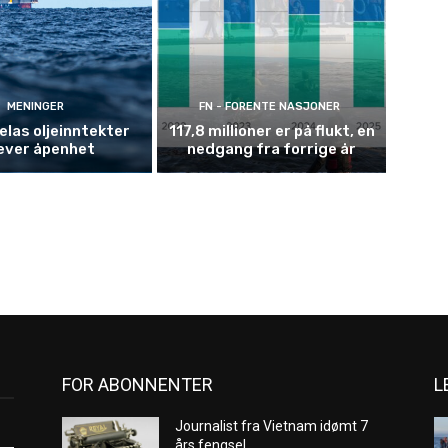
MENINGER
FN - FORENTE NASJONER
las oljeinntekter
117,8 millioner er på flukt, en
ever åpenhet
nedgang fra forrige år
FOR ABONNENTER
L
Journalist fra Vietnam idømt 7
års fengsel