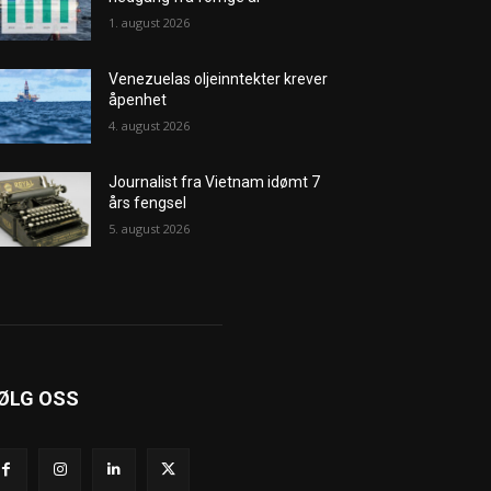
1. august 2026
Venezuelas oljeinntekter krever
åpenhet
4. august 2026
Journalist fra Vietnam idømt 7
års fengsel
5. august 2026
ØLG OSS