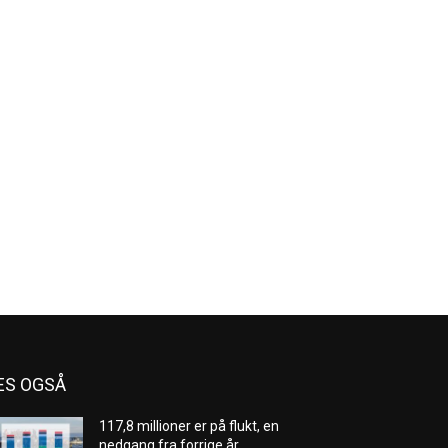
ES OGSÅ
117,8 millioner er på flukt, en
nedgang fra forrige år