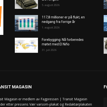
5. august 2026
117,8 millioner er på flukt, en
nedgang fra forrige år
1. august 2026
Forebygging: Nå forberedes
møtet med El Niño
31. juli 2026
ANSIT MAGASIN
F
sit Magasin er medlem av Fagpressen | Transit Magasin
ider etter pressens Vær varsom-plakat og Redaktørplakaten