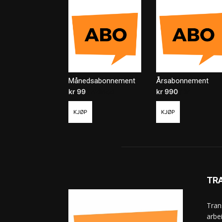
Månedsabonnement
Årsabonnement
kr
99
/ måned
kr
990
/ år
KJØP
KJØP
TR
Tran
arbe