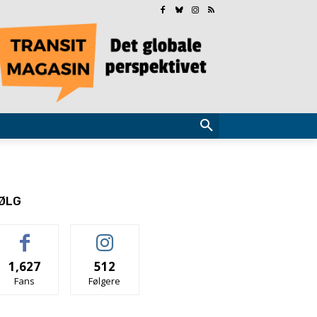
ØLG
1,627
512
Fans
Følgere