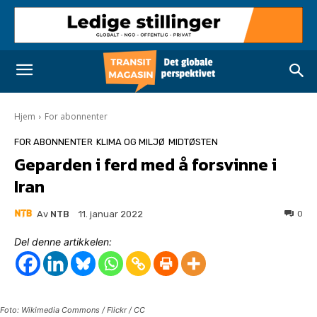
Hjem
For abonnenter
FOR ABONNENTER
KLIMA OG MILJØ
MIDTØSTEN
Geparden i ferd med å forsvinne i
Iran
Av
NTB
0
11. januar 2022
Del denne artikkelen:
Foto: Wikimedia Commons / Flickr / CC