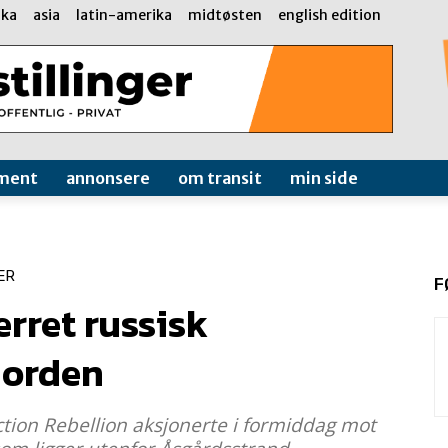
ika
asia
latin-amerika
midtøsten
english edition
ment
annonsere
om transit
min side
ER
F
erret russisk
fjorden
ction Rebellion aksjonerte i formiddag mot