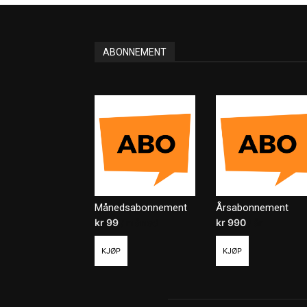
ABONNEMENT
Månedsabonnement
Årsabonnement
kr
99
/ måned
kr
990
/ år
KJØP
KJØP