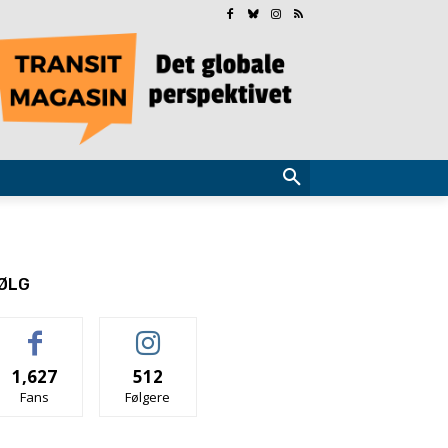
ØLG
1,627
512
Fans
Følgere