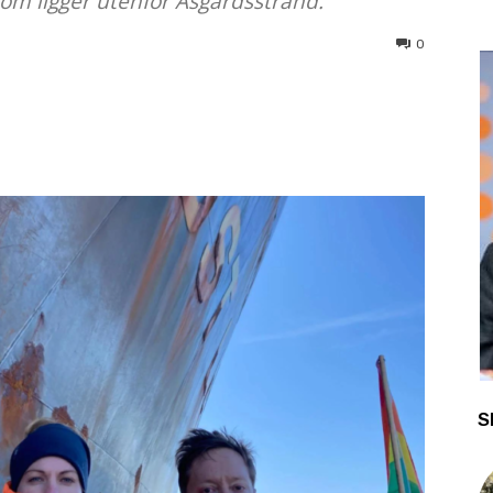
som ligger utenfor Åsgårdsstrand.
0
S