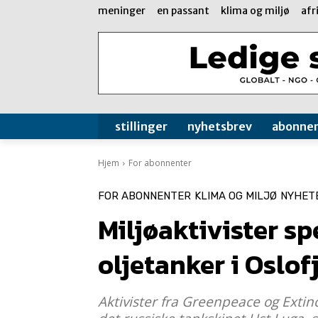
meninger
en passant
klima og miljø
afr
stillinger
nyhetsbrev
abonne
Hjem
For abonnenter
FOR ABONNENTER
KLIMA OG MILJØ
NYHET
Miljøaktivister sp
oljetanker i Oslo
Aktivister fra Greenpeace og Extin