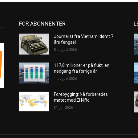
FOR ABONNENTER
L
Journalist fra Vietnam idømt 7
års fengsel
5. august 2026
117,8 millioner er på flukt, en
nedgang fra forrige år
1. august 2026
Forebygging: Nå forberedes
møtet med El Niño
31. juli 2026