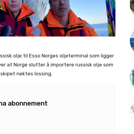
sisk olje til Esso Norges oljeterminal som ligger
er at Norge slutter å importere russisk olje som
kskipet nektes lossing.
u ha abonnement