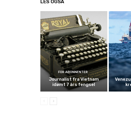
LES OGSÅ
FOR ABONNENTER
Journalist fra Vietnam
Venezue
idømt 7 års fengsel
kr