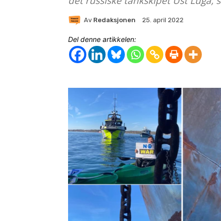
det russiske tankskipet Ust Luga, 
Av
Redaksjonen
25. april 2022
Del denne artikkelen: