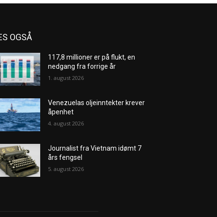
ES OGSÅ
117,8 millioner er på flukt, en
nedgang fra forrige år
1. august 2026
Venezuelas oljeinntekter krever
åpenhet
4. august 2026
Journalist fra Vietnam idømt 7
års fengsel
5. august 2026