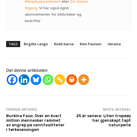
Månedsabonnement
eller
24-timers
tilgang
. Vi har også egne
abonnementer for biblioteker og
bedrifter.
TAGS
Birgitte Lange
Redd barna
Rein Paulsen
Ukraina
Del denne artikkelen:
FORRIGE ARTIKKEL
NESTE ARTIKKEL
Burkina Faso: Over en kvart
25 år senere: Liten tropeøy
million mennesker rammet
har gjenskapt tapt
av angrep på vannfasiliteter
naturperle
i tørkesesongen