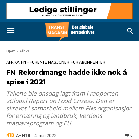
Hjem
Afrika
AFRIKA
FN - FORENTE NASJONER
FOR ABONNENTER
FN: Rekordmange hadde ikke nok å
spise i 2021
Tallene ble onsdag lagt fram i rapporten
«Global Report on Food Crises». Den er
skrevet i samarbeid mellom FNs organisasjon
for ernæring og landbruk, Verdens
matvareprogram og EU.
Av
NTB
0
4. mai 2022