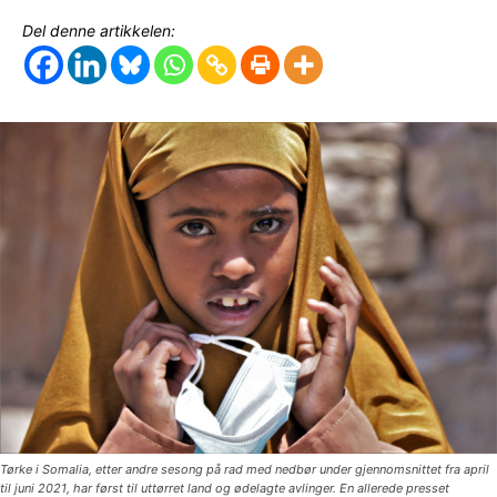
Del denne artikkelen:
Tørke i Somalia, etter andre sesong på rad med nedbør under gjennomsnittet fra april
til juni 2021, har først til uttørret land og ødelagte avlinger. En allerede presset