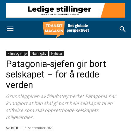
Klima og miljø
Næringsliv
Nyheter
Patagonia-sjefen gir bort
selskapet – for å redde
verden
Grunnleggeren av friluftstøymerket Patagonia har
kunngjort at han skal gi bort hele selskapet til en
stiftelse som skal opprettholde selskapets
miljøverdier.
Av
NTB
-
15. september 2022