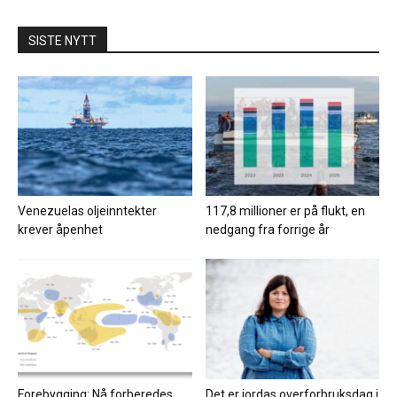
SISTE NYTT
Venezuelas oljeinntekter
117,8 millioner er på flukt, en
krever åpenhet
nedgang fra forrige år
Forebygging: Nå forberedes
Det er jordas overforbruksdag i