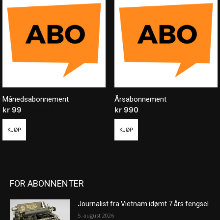
Månedsabonnement
Årsabonnement
kr
99
/ måned
kr
990
/ år
KJØP
KJØP
FOR ABONNENTER
Journalist fra Vietnam idømt 7 års fengsel
5. august 2026