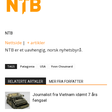
NTB
Nettside
|
+ artikler
NTB er et uavhengig, norsk nyhetsbyrå.
TAGS
Patagonia
USA
Yvon Chouinard
RELATERTE ARTIKLER
MER FRA FORFATTER
Journalist fra Vietnam idømt 7 års
fengsel