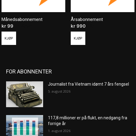
Månedsabonnement
Årsabonnement
kr
99
/ måned
kr
990
/ år
KJØP
KJØP
FOR ABONNENTER
Journalist fra Vietnam idømt 7 års fengsel
5. august 2026
117,8 millioner er på flukt, en nedgang fra
forrige år
1. august 2026