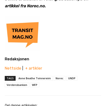
artikkel fra Norec.no.
Redaksjonen
Nettside
|
+ artikler
TAGS
Anne Beathe Tvinnereim
Norec
UNDP
Verdensbanken
WFP
Del denne artikkelen: