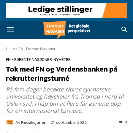
Hjem
FN - Forente Nasjoner
FN - FORENTE NASJONER
NYHETER
Tok med FN og Verdensbanken på
rekrutteringsturné
På fem dager besøkte Norec syv norske
universitet og høyskoler fra Tromsø i nord til
Oslo i syd. I håp om at flere får øynene opp
for en internasjonal karriere.
Av
Redaksjonen
0
21. september 2022