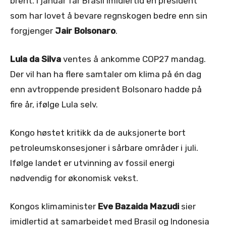
brent. I januar får Brasil imidlertid en president
som har lovet å bevare regnskogen bedre enn sin
forgjenger
Jair Bolsonaro
.
Lula da Silva
ventes å ankomme COP27 mandag.
Der vil han ha flere samtaler om klima på én dag
enn avtroppende president Bolsonaro hadde på
fire år, ifølge Lula selv.
Kongo høstet kritikk da de auksjonerte bort
petroleumskonsesjoner i sårbare områder i juli.
Ifølge landet er utvinning av fossil energi
nødvendig for økonomisk vekst.
Kongos klimaminister
Eve Bazaida Mazudi
sier
imidlertid at samarbeidet med Brasil og Indonesia