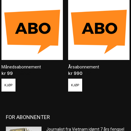
Månedsabonnement
Årsabonnement
kr
99
/ måned
kr
990
/ år
KJØP
KJØP
FOR ABONNENTER
Journalist fra Vietnam idømt 7 års fengsel