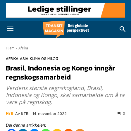
Hjem
Afrika
AFRIKA
ASIA
KLIMA OG MILJØ
Brasil, Indonesia og Kongo inngår
regnskogsamarbeid
Verdens største regnskogland, Brasil,
Indonesia og Kongo, skal samarbeide om å ta
vare på regnskog.
Av
NTB
0
14. november 2022
Del denne artikkelen: