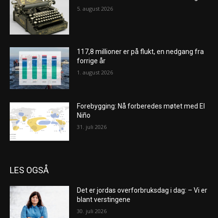
5. august 2026
117,8 millioner er på flukt, en nedgang fra
forrige år
1. august 2026
Forebygging: Nå forberedes møtet med El
Niño
31. juli 2026
LES OGSÅ
Det er jordas overforbruksdag i dag: – Vi er
blant verstingene
30. juli 2026