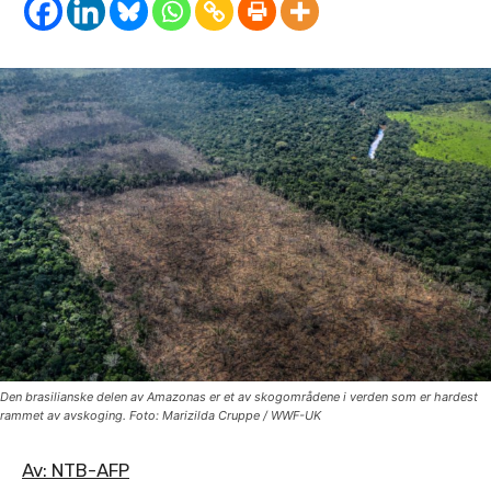
Den brasilianske delen av Amazonas er et av skogområdene i verden som er hardest
rammet av avskoging. Foto: Marizilda Cruppe / WWF-UK
Av: NTB-AFP