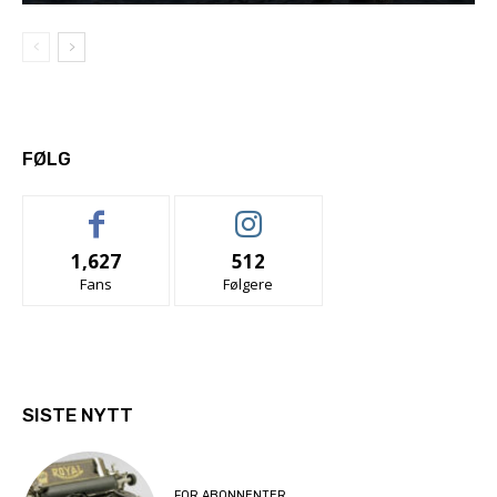
FØLG
1,627
512
Fans
Følgere
SISTE NYTT
FOR ABONNENTER