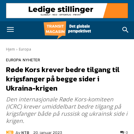
Hjem
Europa
EUROPA
NYHETER
Røde Kors krever bedre tilgang til
krigsfanger på begge sider i
Ukraina-krigen
Den internasjonale Røde Kors-komiteen
(ICRC) krever umiddelbart bedre tilgang på
krigsfanger både på russisk og ukrainsk side i
krigen.
Av
NTB
0
20. januar 2023