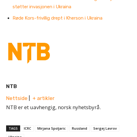
støtter invasjonen i Ukraina
Røde Kors-frivillig drept i Kherson i Ukraina
NTB
Nettside
|
+ artikler
NTB er et uavhengig, norsk nyhetsbyrå.
TAGS
ICRC
Mirjana Spoljaric
Russland
Sergej Lavrov
Ukraina