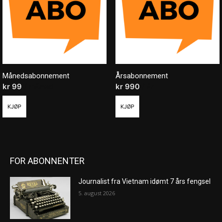
Månedsabonnement
Årsabonnement
kr
99
/ måned
kr
990
/ år
KJØP
KJØP
FOR ABONNENTER
Journalist fra Vietnam idømt 7 års fengsel
5. august 2026