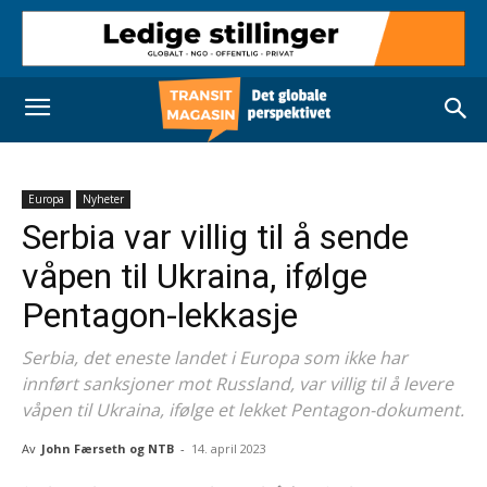
Europa
Nyheter
Serbia var villig til å sende
våpen til Ukraina, ifølge
Pentagon-lekkasje
Serbia, det eneste landet i Europa som ikke har
innført sanksjoner mot Russland, var villig til å levere
våpen til Ukraina, ifølge et lekket Pentagon-dokument.
Av
John Færseth og NTB
-
14. april 2023