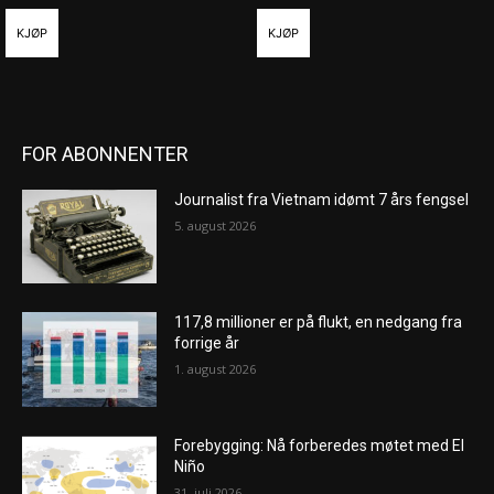
KJØP
KJØP
FOR ABONNENTER
Journalist fra Vietnam idømt 7 års fengsel
5. august 2026
117,8 millioner er på flukt, en nedgang fra
forrige år
1. august 2026
Forebygging: Nå forberedes møtet med El
Niño
31. juli 2026