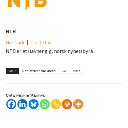
NTB
Nettside
|
+ artikler
NTB er et uavhengig, norsk nyhetsbyrå.
TAGS
Den afrikanske union
G20
India
Del denne artikkelen: