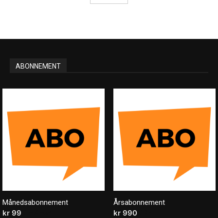
ABONNEMENT
Månedsabonnement
Årsabonnement
kr
99
/ måned
kr
990
/ år