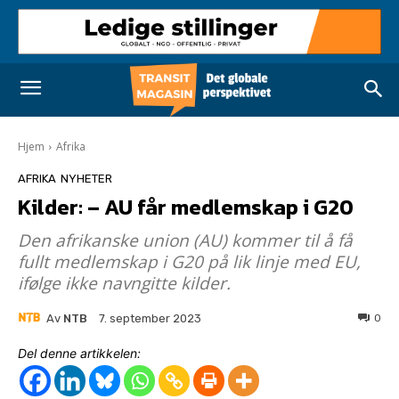
Hjem
Afrika
AFRIKA
NYHETER
Kilder: – AU får medlemskap i G20
Den afrikanske union (AU) kommer til å få
fullt medlemskap i G20 på lik linje med EU,
ifølge ikke navngitte kilder.
Av
NTB
0
7. september 2023
Del denne artikkelen: