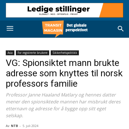
Asia
For registrerte brukere
Sikkerhetspolitikk
VG: Spionsiktet mann brukte
adresse som knyttes til norsk
professors familie
Professor Janne Haaland Matlary og hennes datter
mener den spionsiktede mannen har misbrukt deres
etternavn og adresse for å bygge opp sitt eget
selskap.
Av
NTB
-
5. juli 2024