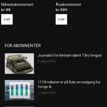
Månedsabonnement
Årsabonnement
kr
99
/ måned
kr
990
/ år
KJØP
KJØP
FOR ABONNENTER
Journalist fra Vietnam idømt 7 års fengsel
5. august 2026
117,8 millioner er på flukt, en nedgang fra
forrige år
1. august 2026