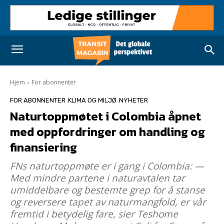
Hjem
For abonnenter
FOR ABONNENTER
KLIMA OG MILJØ
NYHETER
Naturtoppmøtet i Colombia åpnet
med oppfordringer om handling og
finansiering
FNs naturtoppmøte er i gang i Colombia: —
Med mindre partene i naturavtalen tar
umiddelbare og bestemte grep for å stanse
og reversere tapet av naturmangfold, er vår
fremtid i betydelig fare, sier Teshome