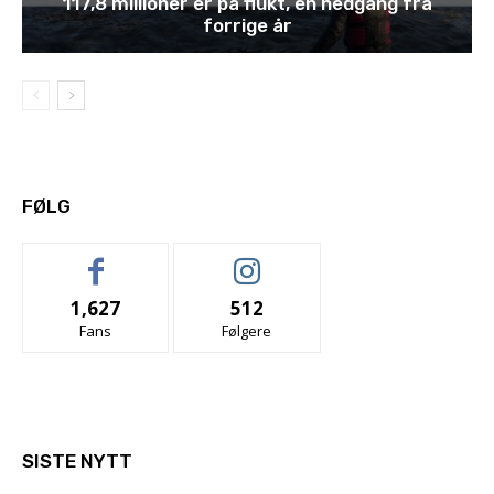
117,8 millioner er på flukt, en nedgang fra
forrige år
FØLG
1,627
512
Fans
Følgere
SISTE NYTT