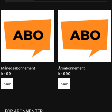
Månedsabonnement
Årsabonnement
kr
99
/ måned
kr
990
/ år
KJØP
KJØP
FOR ABONNENTER