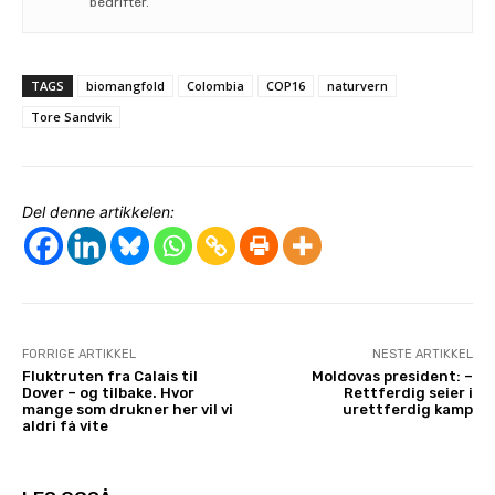
bedrifter.
TAGS
biomangfold
Colombia
COP16
naturvern
Tore Sandvik
Del denne artikkelen:
FORRIGE ARTIKKEL
NESTE ARTIKKEL
Fluktruten fra Calais til
Moldovas president: –
Dover – og tilbake. Hvor
Rettferdig seier i
mange som drukner her vil vi
urettferdig kamp
aldri få vite