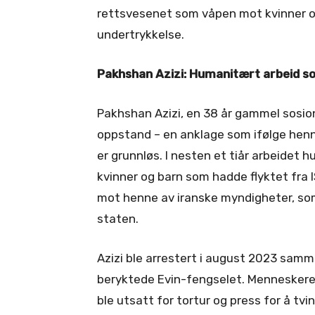
rettsvesenet som våpen mot kvinner o
undertrykkelse.
Pakhshan Azizi: Humanitært arbeid 
Pakhshan Azizi, en 38 år gammel sosio
oppstand – en anklage som ifølge henn
er grunnløs. I nesten et tiår arbeidet hu
kvinner og barn som hadde flyktet fra 
mot henne av iranske myndigheter, som 
staten.
Azizi ble arrestert i august 2023 samme
beryktede Evin-fengselet. Menneskere
ble utsatt for tortur og press for å t