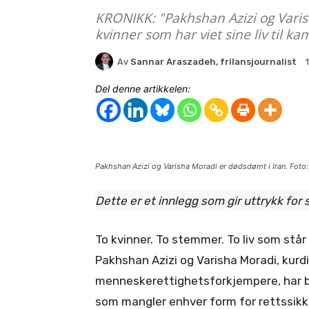
KRONIKK: "Pakhshan Azizi og Varis
kvinner som har viet sine liv til ka
Av
Sannar Araszadeh, frilansjournalist
Del denne artikkelen:
Pakhshan Azizi og Varisha Moradi er dødsdømt i Iran. Foto:
Dette er et innlegg som gir uttrykk for
To kvinner. To stemmer. To liv som står i
Pakhshan Azizi og Varisha Moradi, kurd
menneskerettighetsforkjempere, har bli
som mangler enhver form for rettssikk