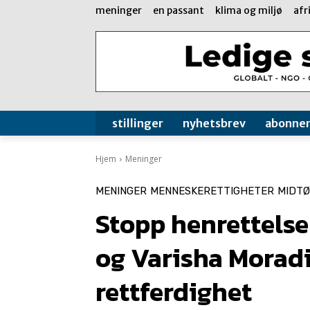
meninger
en passant
klima og miljø
afr
stillinger
nyhetsbrev
abonne
Hjem
Meninger
MENINGER
MENNESKERETTIGHETER
MIDT
Stopp henrettels
og Varisha Moradi
rettferdighet