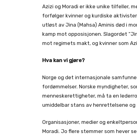
Azizi og Moradi er ikke unike tilfeller,
forfølger kvinner og kurdiske aktivist
utløst av Jina (Mahsa) Aminis død i mor
kamp mot opposisjonen. Slagordet “Jin, J
mot regimets makt, og kvinner som Azi
Hva kan vi gjøre?
Norge og det internasjonale samfunnet
fordømmelser. Norske myndigheter, som
menneskerettigheter, må ta en lederrol
umiddelbar stans av henrettelsene og 
Organisasjoner, medier og enkeltperso
Moradi. Jo flere stemmer som hever seg,