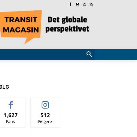
ØLG
1,627
512
Fans
Følgere