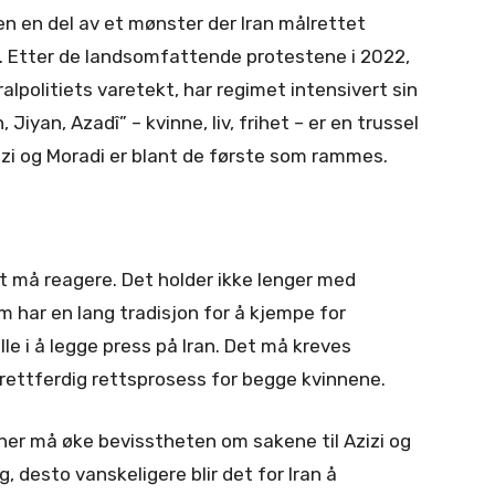
 men en del av et mønster der Iran målrettet
er. Etter de landsomfattende protestene i 2022,
alpolitiets varetekt, har regimet intensivert sin
iyan, Azadî” – kvinne, liv, frihet – er en trussel
zi og Moradi er blant de første som rammes.
 må reagere. Det holder ikke lenger med
 har en lang tradisjon for å kjempe for
le i å legge press på Iran. Det må kreves
rettferdig rettsprosess for begge kvinnene.
ner må øke bevisstheten om sakene til Azizi og
 desto vanskeligere blir det for Iran å