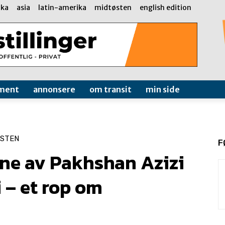
ika
asia
latin-amerika
midtøsten
english edition
ment
annonsere
om transit
min side
ØSTEN
F
ene av Pakhshan Azizi
 – et rop om