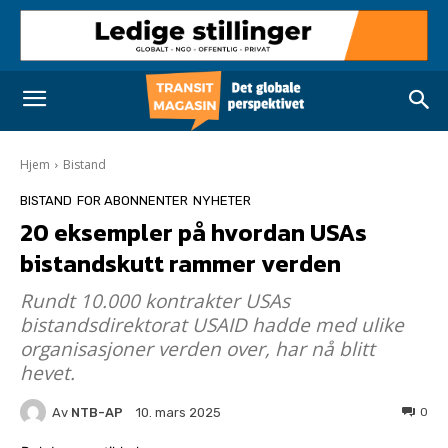
Hjem
Bistand
BISTAND
FOR ABONNENTER
NYHETER
20 eksempler på hvordan USAs
bistandskutt rammer verden
Rundt 10.000 kontrakter USAs
bistandsdirektorat USAID hadde med ulike
organisasjoner verden over, har nå blitt
hevet.
Av
NTB-AP
0
10. mars 2025