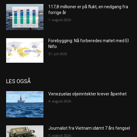
117,8 millioner er på flukt, en nedgang fra
forrige år
1. august 2026
Forebygging: Nå forberedes møtet med El
Niño
31. juli 2026
LES OGSÅ
Venezuelas oljeinntekter krever åpenhet
4. august 2026
Journalist fra Vietnam idømt 7 års fengsel
5. august 2026