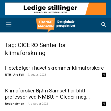
Tag: CICERO Senter for
klimaforskning
Hetebølger i havet skremmer klimaforskere
NTB - Are Føli
-
7. august 2023
0
Klimaforsker Bjørn Samset har blitt
professor ved NMBU: – Gleder meg...
Redaksjonen
-
4. oktober 2022
0