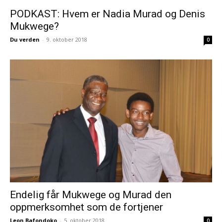
PODKAST: Hvem er Nadia Murad og Denis
Mukwege?
Du verden
-
9. oktober 2018
0
Endelig får Mukwege og Murad den
oppmerksomhet som de fortjener
Leon Bafondoko
-
5. oktober 2018
0