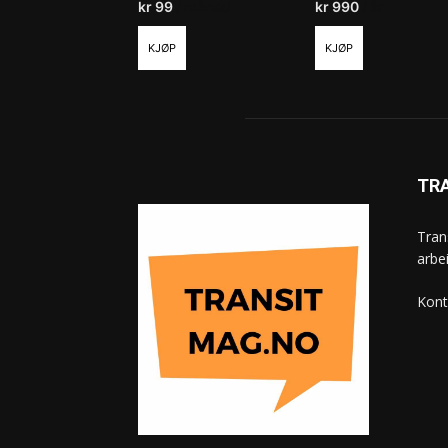
kr
99
/ måned
kr
990
/ år
KJØP
KJØP
TR
Tran
arbe
Kont