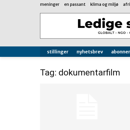
meninger
en passant
klima og miljø
afr
stillinger
nyhetsbrev
abonne
Tag: dokumentarfilm