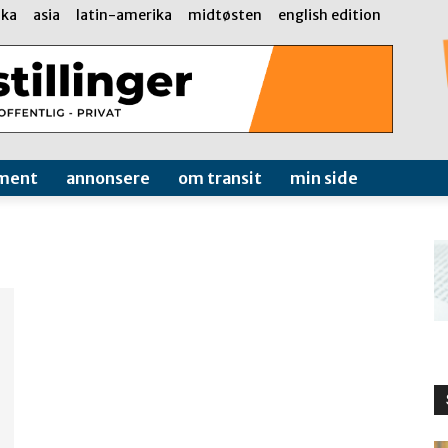
ika
asia
latin-amerika
midtøsten
english edition
ment
annonsere
om transit
min side