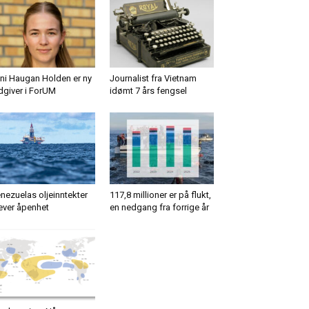
ni Haugan Holden er ny
Journalist fra Vietnam
dgiver i ForUM
idømt 7 års fengsel
nezuelas oljeinntekter
117,8 millioner er på flukt,
ever åpenhet
en nedgang fra forrige år