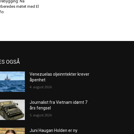
rebygging: Nå
rberedes møtet med El
ño
ES OGSÅ
Venezuelas oljeinntekter krever
åpenhet
4. august 2026
Journalist fra Vietnam idømt 7
års fengsel
5. august 2026
Juni Haugan Holden er ny