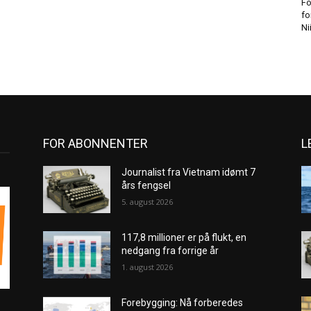
Fo
fo
Ni
FOR ABONNENTER
L
Journalist fra Vietnam idømt 7
års fengsel
5. august 2026
117,8 millioner er på flukt, en
nedgang fra forrige år
1. august 2026
Forebygging: Nå forberedes