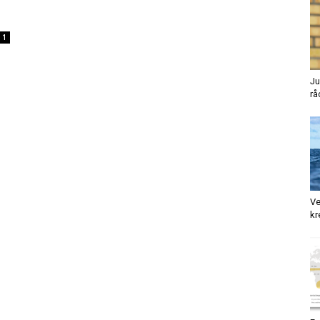
1
Ju
rå
Ve
kr