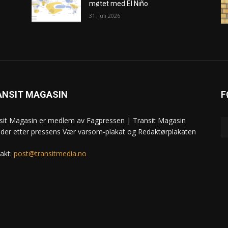
møtet med El Niño
31. juli 2026
ANSIT MAGASIN
F
sit Magasin er medlem av Fagpressen | Transit Magasin
ider etter pressens Vær varsom-plakat og Redaktørplakaten
akt:
post@transitmedia.no