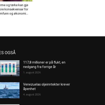
rme og tørke kan gje
ore konsekvensar for
mfunn og økonomi...
ES OGSÅ
117,8 millioner er på flukt, en
nedgang fra forrige år
1. august 2026
Venezuelas oljeinntekter krever
åpenhet
4. august 2026