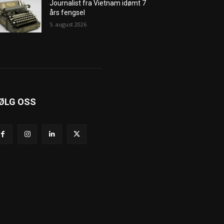
Journalist fra Vietnam idømt 7
års fengsel
5. august 2026
ØLG OSS