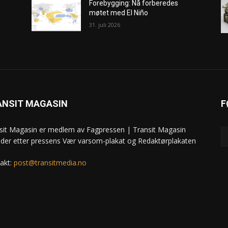
Forebygging: Nå forberedes
møtet med El Niño
31. juli 2026
ANSIT MAGASIN
F
sit Magasin er medlem av Fagpressen | Transit Magasin
ider etter pressens Vær varsom-plakat og Redaktørplakaten
akt:
post@transitmedia.no