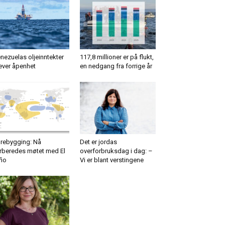
nezuelas oljeinntekter
117,8 millioner er på flukt,
ever åpenhet
en nedgang fra forrige år
rebygging: Nå
Det er jordas
rberedes møtet med El
overforbruksdag i dag: –
ño
Vi er blant verstingene