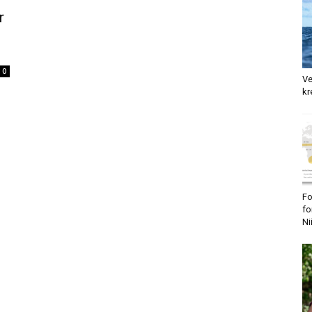
r
0
Ve
kr
Fo
fo
Ni