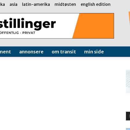
ika
asia
latin-amerika
midtøsten
english edition
ment
annonsere
om transit
min side