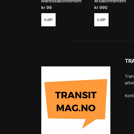
Månedsabonnement
Årsabonnement
kr
99
/ måned
kr
990
/ år
KJØP
KJØP
TR
Tran
arbe
Kont