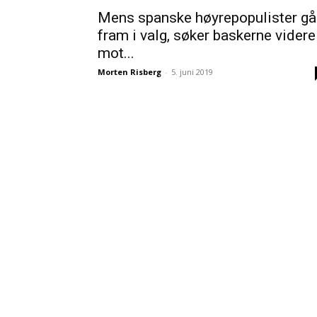
Mens spanske høyrepopulister gå
fram i valg, søker baskerne videre
mot...
Morten Risberg
-
5. juni 2019