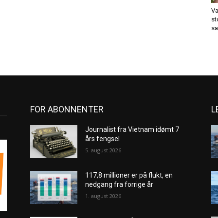
Va
st
sa
FOR ABONNENTER
L
Journalist fra Vietnam idømt 7
års fengsel
5. august 2026
117,8 millioner er på flukt, en
nedgang fra forrige år
1. august 2026