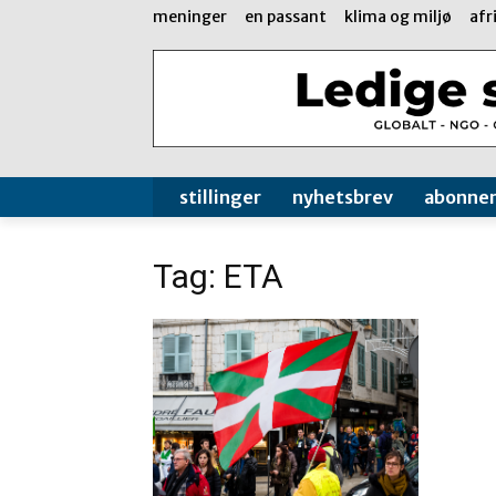
meninger
en passant
klima og miljø
afr
stillinger
nyhetsbrev
abonne
Tag: ETA