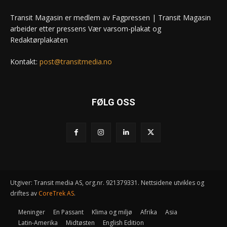
Transit Magasin er medlem av Fagpressen | Transit Magasin
arbeider etter pressens Vær varsom-plakat og
Redaktørplakaten
Kontakt:
post@transitmedia.no
FØLG OSS
Utgiver: Transit media AS, org.nr. 921379331. Nettsidene utvikles og
driftes av
CoreTrek AS
.
Meninger
En Passant
Klima og miljø
Afrika
Asia
Latin-Amerika
Midtøsten
English Edition