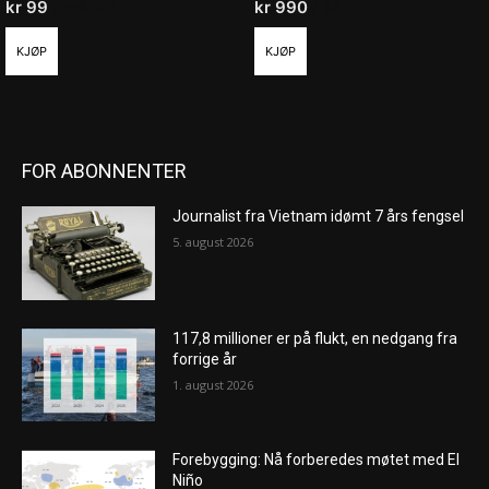
kr
99
/ måned
kr
990
/ år
KJØP
KJØP
FOR ABONNENTER
Journalist fra Vietnam idømt 7 års fengsel
5. august 2026
117,8 millioner er på flukt, en nedgang fra
forrige år
1. august 2026
Forebygging: Nå forberedes møtet med El
Niño