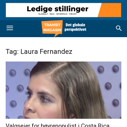
Tag: Laura Fernandez
Valgseier for høyrepopulist i Costa Rica